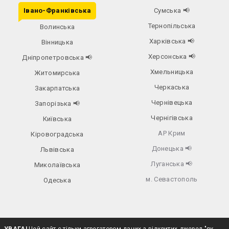
Івано-Франківська
Сумська
📢
Тернопільська
Волинська
Харківська
📢
Вінницька
Херсонська
📢
Дніпропетровська
📢
Хмельницька
Житомирська
Черкаська
Закарпатська
Чернівецька
Запорізька
📢
Чернігівська
Київська
АР Крим
Кіровоградська
Донецька
📢
Львівська
Луганська
📢
Миколаївська
м. Севастополь
Одеська