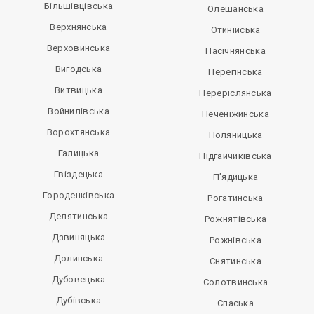
Більшівцівська
Олешанська
Верхнянська
Отинійська
Верховинська
Пасічнянська
Вигодська
Перегінська
Витвицька
Переріслянська
Войнилівська
Печеніжинська
Ворохтянська
Поляницька
Галицька
Підгайчиківська
Гвіздецька
П’ядицька
Городенківська
Рогатинська
Делятинська
Рожнятівська
Дзвиняцька
Рожнівська
Долинська
Снятинська
Дубовецька
Солотвинська
Дубівська
Спаська