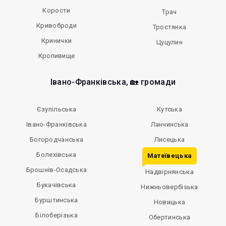
Корости
Трач
Кривоброди
Тростянка
Кринички
Цуцулин
Кропивище
Івано-Франківська, 🏡 громади
Єзупільська
Кутська
Івано-Франківська
Ланчинська
Богородчанська
Лисецька
Болехівська
Матеївецька
Брошнів-Осадська
Надвірнянська
Букачівська
Нижньовербізька
Бурштинська
Новицька
Білоберізька
Обертинська