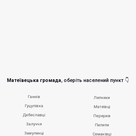
Матеївецька громада
, оберіть населений пункт 👇
Ганнів
Липники
Гуцулівка
Матеївці
Дебеславці
Перерив
Залуччя
Пилипи
Замулинці
Семаківці