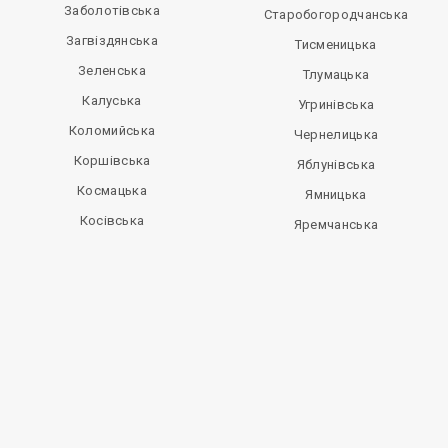
Заболотівська
Старобогородчанська
Загвіздянська
Тисменицька
Зеленська
Тлумацька
Калуська
Угринівська
Коломийська
Чернелицька
Коршівська
Яблунівська
Космацька
Ямницька
Косівська
Яремчанська