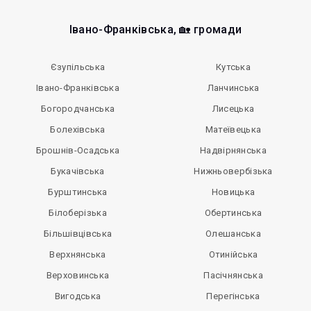
Івано-Франківська, 🏡 громади
Єзупільська
Кутська
Івано-Франківська
Ланчинська
Богородчанська
Лисецька
Болехівська
Матеївецька
Брошнів-Осадська
Надвірнянська
Букачівська
Нижньовербізька
Бурштинська
Новицька
Білоберізька
Обертинська
Більшівцівська
Олешанська
Верхнянська
Отинійська
Верховинська
Пасічнянська
Вигодська
Перегінська