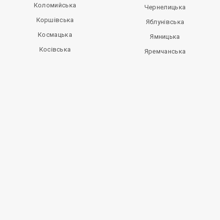
Коломийська
Чернелицька
Коршівська
Яблунівська
Космацька
Ямницька
Косівська
Яремчанська