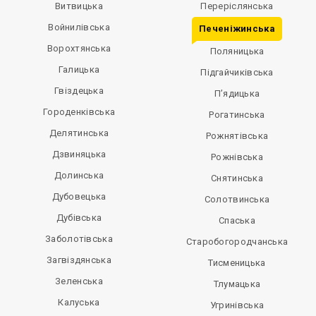
Витвицька
Переріслянська
Войнилівська
Печеніжинська
Ворохтянська
Поляницька
Галицька
Підгайчиківська
Гвіздецька
П’ядицька
Городенківська
Рогатинська
Делятинська
Рожнятівська
Дзвиняцька
Рожнівська
Долинська
Снятинська
Дубовецька
Солотвинська
Дубівська
Спаська
Заболотівська
Старобогородчанська
Загвіздянська
Тисменицька
Зеленська
Тлумацька
Калуська
Угринівська