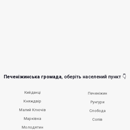
Печеніжинська громада
, оберіть населений пункт 👇
Кийданці
Печеніжин
Княждвір
Рунгури
Малий Ключів
Слобода
Марківка
Сопів
Молодятин