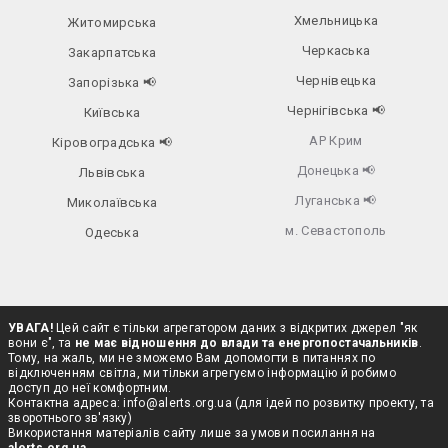
Хмельницька
Житомирська
Черкаська
Закарпатська
Чернівецька
Запорізька
📢
Чернігівська
📢
Київська
АР Крим
Кіровоградська
📢
Донецька
📢
Львівська
Луганська
📢
Миколаївська
м. Севастополь
Одеська
УВАГА!
Цей сайт є тільки агрегатором даних з відкритих джерел "як
вони є", та
не має відношення до влади та енергопостачальників
.
Тому, на жаль, ми не зможемо Вам допомогти в питаннях по
відключенням світла, ми тільки агрегуємо інформацію й робимо
доступ до неї комфортним.
Контактна адреса:
info@alerts.org.ua
(для ідей по розвитку проекту, та
зворотнього зв'язку)
Використання матеріалів сайту лише за умови посилання на