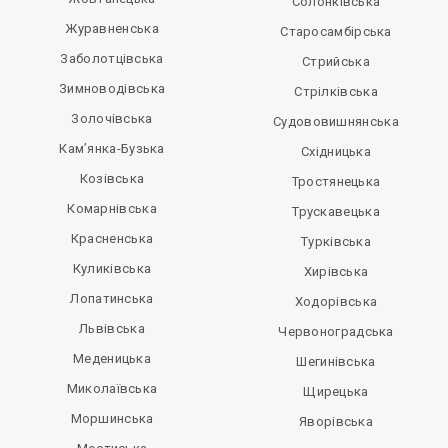
Солонківська
Журавненська
Старосамбірська
Заболотцівська
Стрийська
Зимноводівська
Стрілківська
Золочівська
Судововишнянська
Кам’янка-Бузька
Східницька
Козівська
Тростянецька
Комарнівська
Трускавецька
Красненська
Турківська
Куликівська
Хирівська
Лопатинська
Ходорівська
Львівська
Червоноградська
Меденицька
Шегинівська
Миколаївська
Щирецька
Моршинська
Яворівська