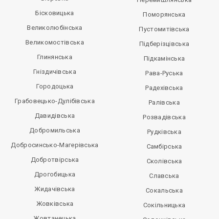
Бісковицька
Поморянська
Великолюбінська
Пустомитівська
Великомостівська
Підберізцівська
Глинянська
Підкамінська
Гніздичівська
Рава-Руська
Городоцька
Радехівська
Грабовецько-Дулібівська
Ралівська
Давидівська
Розвадівська
Добромильська
Рудківська
Добросинсько-Магерівська
Самбірська
Добротвірська
Сколівська
Дрогобицька
Славська
Жидачівська
Сокальська
Жовківська
Сокільницька
Жовтанецька