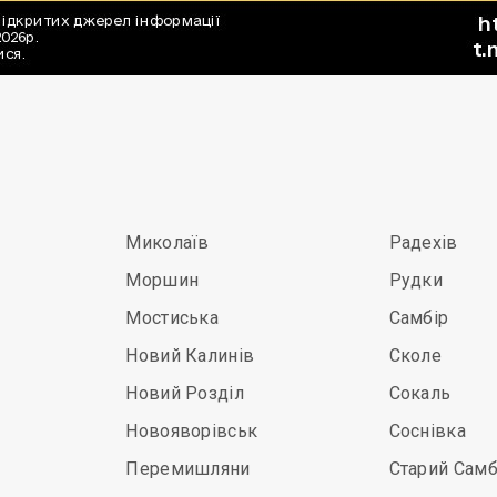
Миколаїв
Радехів
Моршин
Рудки
Мостиська
Самбір
Новий Калинів
Сколе
Новий Розділ
Сокаль
Новояворівськ
Соснівка
Перемишляни
Старий Самб