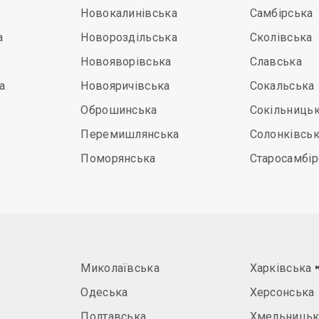
Новокалинівська
Самбірська
а
Новороздільська
Сколівська
Новояворівська
Славська
а
Новояричівська
Сокальська
Оброшинська
Сокільниць
Перемишлянська
Солонківсь
Поморянська
Старосамбір
Миколаївська
Харківська
Одеська
Херсонська
Полтавська
Хмельницьк