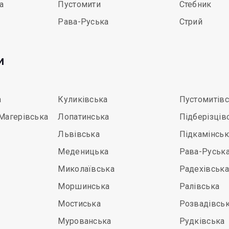
а
Пустомити
Стебник
Рава-Руська
Стрий
и
а
Куликівська
Пустомитів
Магерівська
Лопатинська
Підберізців
Львівська
Підкамінськ
Меденицька
Рава-Руськ
Миколаївська
Радехівська
Моршинська
Ралівська
Мостиська
Розвадівсь
Мурованська
Рудківська