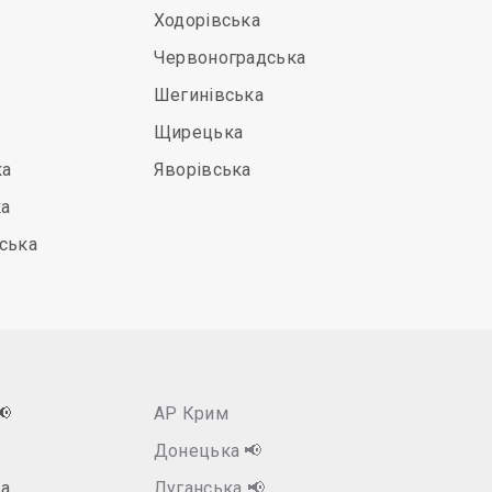
Ходорівська
Червоноградська
Шегинівська
Щирецька
ка
Яворівська
ка
ська
📢
АР Крим
Донецька
📢
а
Луганська
📢