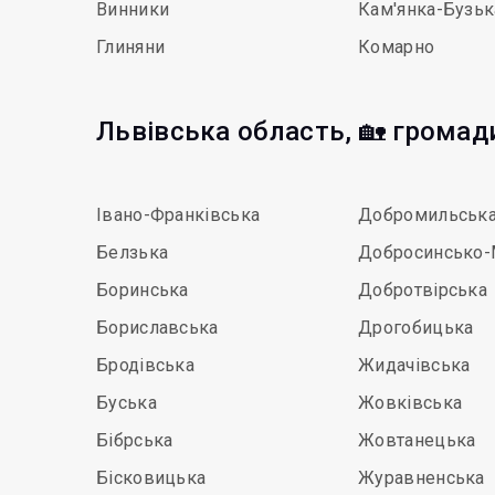
Винники
Кам'янка-Бузьк
Глиняни
Комарно
Львівська область, 🏡 громад
Івано-Франківська
Добромильськ
Белзька
Добросинсько-
Боринська
Добротвірська
Бориславська
Дрогобицька
Бродівська
Жидачівська
Буська
Жовківська
Бібрська
Жовтанецька
Бісковицька
Журавненська