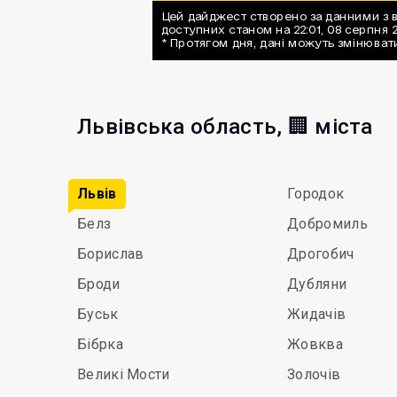
Львівська область, 🏢 міста
Львів
Городок
Белз
Добромиль
Борислав
Дрогобич
Броди
Дубляни
Буськ
Жидачів
Бібрка
Жовква
Великі Мости
Золочів