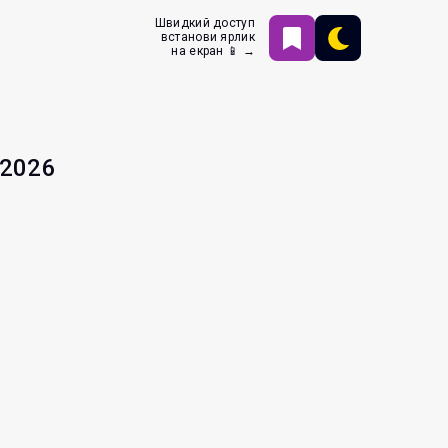
Швидкий доступ
встанови ярлик
на екран 📱 →
.2026