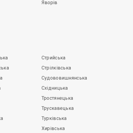
Яворів
ська
Стрийська
ська
Стрілківська
а
Судововишнянська
а
Східницька
Тростянецька
Трускавецька
ка
Турківська
Хирівська