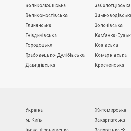
Великолюбінська
Заболотцівська
Великомостівська
Зимноводівськ
Глинянська
Золочівська
Гніздичівська
Кам’янка-Бузьк
Городоцька
Козівська
Грабовецько-Дулібівська
Комарнівська
Давидівська
Красненська
Україна
Житомирська
м. Київ
Закарпатська
Івано-Франківська
Запорізька
📢