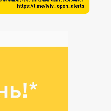
я на нашому telegram каналі:
Львівської області
https://t.me/lviv_open_alerts