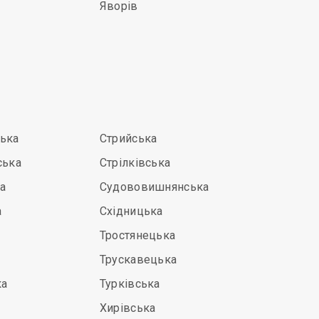
Яворів
ська
Стрийська
ська
Стрілківська
а
Судововишнянська
а
Східницька
Тростянецька
Трускавецька
ка
Турківська
Хирівська