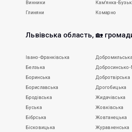
Винники
Кам'янка-Бузьк
Глиняни
Комарно
Львівська область, 🏡 громад
Івано-Франківська
Добромильськ
Белзька
Добросинсько-
Боринська
Добротвірська
Бориславська
Дрогобицька
Бродівська
Жидачівська
Буська
Жовківська
Бібрська
Жовтанецька
Бісковицька
Журавненська