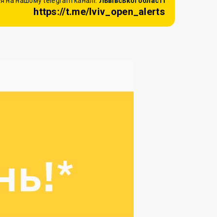
я на нашому telegram каналі:
Львівської області
https://t.me/lviv_open_alerts