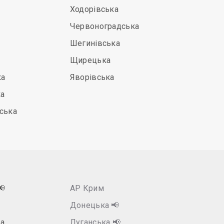
Ходорівська
Червоноградська
Шегинівська
Щирецька
ка
Яворівська
ка
ська
📢
АР Крим
Донецька
📢
а
Луганська
📢