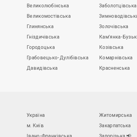
Великолюбінська
Заболотцівська
Великомостівська
Зимноводівськ
Глинянська
Золочівська
Гніздичівська
Кам’янка-Бузьк
Городоцька
Козівська
Грабовецько-Дулібівська
Комарнівська
Давидівська
Красненська
Україна
Житомирська
м. Київ
Закарпатська
Івано-Франківська
Запорізька
📢