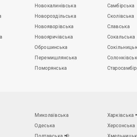
Новокалинівська
Самбірська
а
Новороздільська
Сколівська
Новояворівська
Славська
а
Новояричівська
Сокальська
Оброшинська
Сокільниць
Перемишлянська
Солонківсь
Поморянська
Старосамбір
Миколаївська
Харківська
Одеська
Херсонська
Полтавська
📢
Хмельницьк