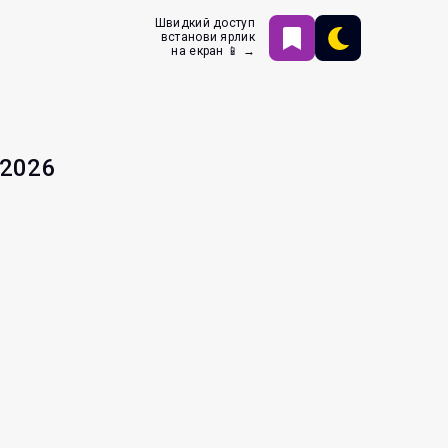
Швидкий доступ
встанови ярлик
на екран 📱 →
.2026