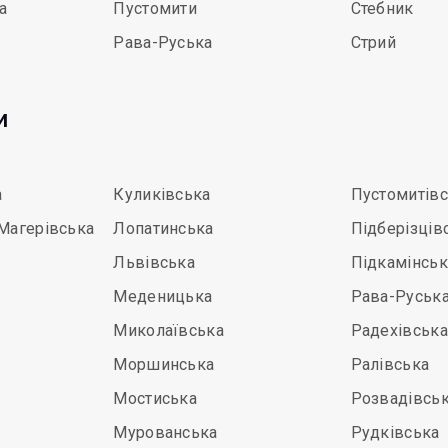
а
Пустомити
Стебник
Рава-Руська
Стрий
и
а
Куликівська
Пустомитів
Магерівська
Лопатинська
Підберізців
Львівська
Підкамінськ
Меденицька
Рава-Руськ
Миколаївська
Радехівська
Моршинська
Ралівська
Мостиська
Розвадівсь
Мурованська
Рудківська