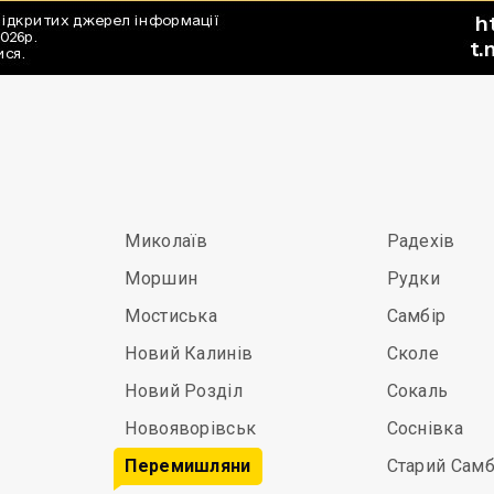
Миколаїв
Радехів
Моршин
Рудки
Мостиська
Самбір
Новий Калинів
Сколе
Новий Розділ
Сокаль
Новояворівськ
Соснівка
Перемишляни
Старий Самб