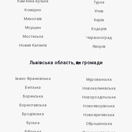
Кам'янка-Бузька
Турка
Комарно
Угнів
Миколаїв
Хирів
Моршин
Ходорів
Мостиська
Червоноград
Новий Калинів
Яворів
Львівська область, 🏡 громади
Івано-Франківська
Мурованська
Белзька
Новокалинівська
Боринська
Новороздільська
Бориславська
Новояворівська
Бродівська
Новояричівська
Буська
Оброшинська
Бібрська