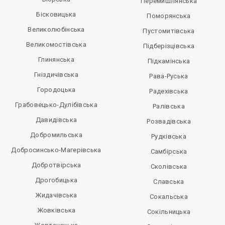
Перемишлянська
Бісковицька
Поморянська
Великолюбінська
Пустомитівська
Великомостівська
Підберізцівська
Глинянська
Підкамінська
Гніздичівська
Рава-Руська
Городоцька
Радехівська
Грабовецько-Дулібівська
Ралівська
Давидівська
Розвадівська
Добромильська
Рудківська
Добросинсько-Магерівська
Самбірська
Добротвірська
Сколівська
Дрогобицька
Славська
Жидачівська
Сокальська
Жовківська
Сокільницька