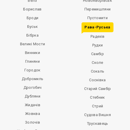
Белз
Новояворівськ
Борислав
Перемишляни
Броди
Пустомити
Буськ
Рава-Руська
Бібрка
Радехів
Великі Мости
Рудки
Винники
Самбір
Глиняни
Сколе
Городок
Сокаль
Добромиль
Соснівка
Дрогобич
Старий Самбір
Дубляни
Стебник
Жидачів
Стрий
Жовква
Судова Вишня
Золочів
Трускавець