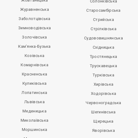
Жовтанецька
Солонківська
Журавненська
Старосамбірська
Заболотцівська
Стрийська
Зимноводівська
Стрілківська
Золочівська
Судововишнянська
Кам’янка-Бузька
Східницька
Козівська
Тростянецька
Комарнівська
Трускавецька
Красненська
Турківська
Куликівська
Хирівська
Лопатинська
Ходорівська
Львівська
Червоноградська
Меденицька
Шегинівська
Миколаївська
Щирецька
Моршинська
Яворівська