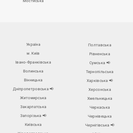
Мостиська
Україна
Полтавська
м. Київ
Рівненська
Івано-Франківська
Сумська
📢
Волинська
Тернопільська
Вінницька
Харківська
📢
Дніпропетровська
📢
Херсонська
Житомирська
Хмельницька
Закарпатська
Черкаська
Запорізька
📢
Чернівецька
Київська
Чернігівська
📢