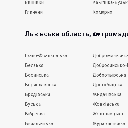
Винники
Кам'янка-Бузьк
Глиняни
Комарно
Львівська область, 🏡 громад
Івано-Франківська
Добромильськ
Белзька
Добросинсько-
Боринська
Добротвірська
Бориславська
Дрогобицька
Бродівська
Жидачівська
Буська
Жовківська
Бібрська
Жовтанецька
Бісковицька
Журавненська