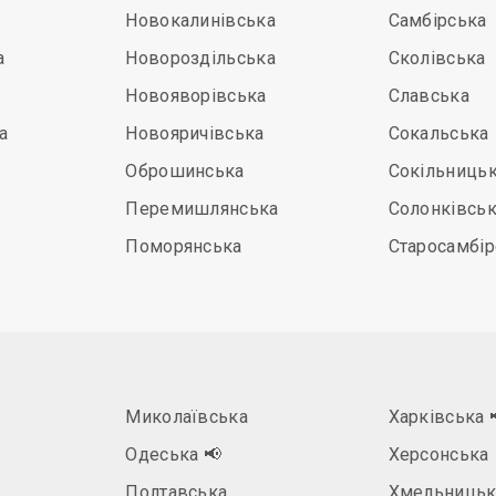
Новокалинівська
Самбірська
а
Новороздільська
Сколівська
Новояворівська
Славська
а
Новояричівська
Сокальська
Оброшинська
Сокільниць
Перемишлянська
Солонківсь
Поморянська
Старосамбір
Миколаївська
Харківська
Одеська
📢
Херсонська
Полтавська
Хмельницьк