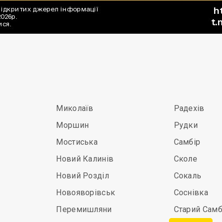
Миколаїв
Радехів
Моршин
Рудки
Мостиська
Самбір
Новий Калинів
Сколе
Новий Розділ
Сокаль
Новояворівськ
Соснівка
Перемишляни
Старий Самб