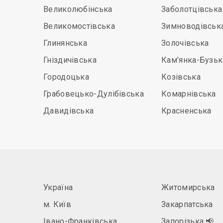
Великолюбінська
Заболотцівська
Великомостівська
Зимноводівськ
Глинянська
Золочівська
Гніздичівська
Кам’янка-Бузьк
Городоцька
Козівська
Грабовецько-Дулібівська
Комарнівська
Давидівська
Красненська
Україна
Житомирська
м. Київ
Закарпатська
Івано-Франківська
Запорізька
📢