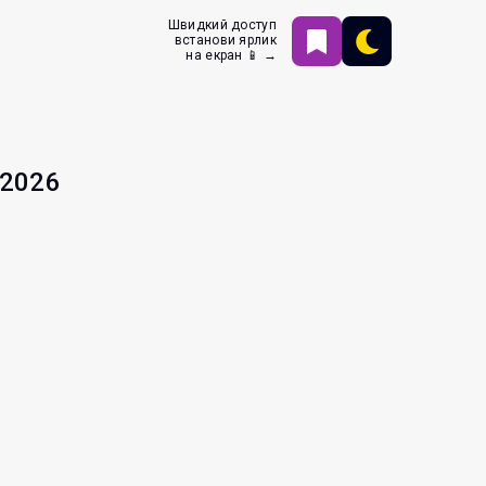
Швидкий доступ
встанови ярлик
на екран 📱 →
.2026