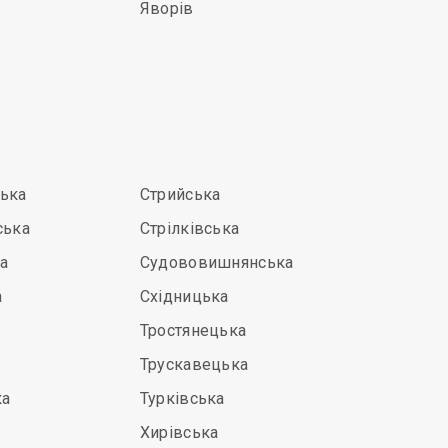
Яворів
ська
Стрийська
ська
Стрілківська
а
Судововишнянська
а
Східницька
Тростянецька
Трускавецька
ка
Турківська
Хирівська