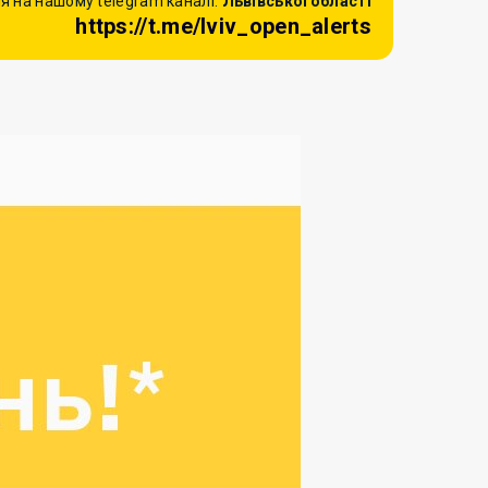
я на нашому telegram каналі:
Львівської області
https://t.me/lviv_open_alerts