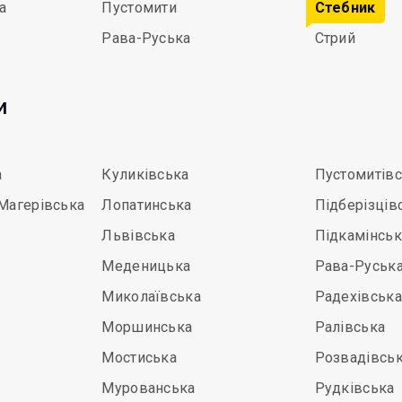
а
Пустомити
Стебник
Рава-Руська
Стрий
и
а
Куликівська
Пустомитів
Магерівська
Лопатинська
Підберізців
Львівська
Підкамінськ
Меденицька
Рава-Руськ
Миколаївська
Радехівська
Моршинська
Ралівська
Мостиська
Розвадівсь
Мурованська
Рудківська