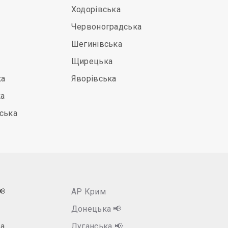
Ходорівська
Червоноградська
Шегинівська
Щирецька
ка
Яворівська
ка
ська
📢
АР Крим
Донецька
📢
а
Луганська
📢