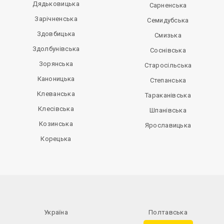
Дядьковицька
Сарненська
Зарічненська
Семидубська
Здовбицька
Смизька
Здолбунівська
Соснівська
Зорянська
Старосільська
Каноницька
Степанська
Клеванська
Тараканівська
Клесівська
Шпанівська
Козинська
Ярославицька
Корецька
Україна
Полтавська