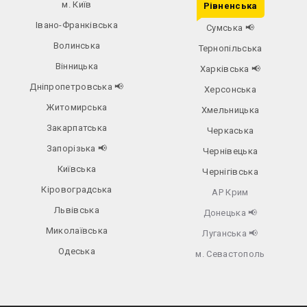
м. Київ
Рівненська
Івано-Франківська
Сумська
📢
Волинська
Тернопільська
Вінницька
Харківська
📢
Дніпропетровська
📢
Херсонська
Житомирська
Хмельницька
Закарпатська
Черкаська
Запорізька
📢
Чернівецька
Київська
Чернігівська
Кіровоградська
АР Крим
Львівська
Донецька
📢
Миколаївська
Луганська
📢
Одеська
м. Севастополь