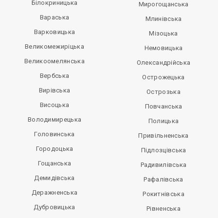
Білокриницька
Мирогощанська
Вараська
Млинівська
Варковицька
Мізоцька
Великомежиріцька
Немовицька
Великоомелянська
Олександрійська
Вербська
Острожецька
Вирівська
Острозька
Висоцька
Повчанська
Володимирецька
Полицька
Головинська
Привільненська
Городоцька
Підлозцівська
Гощанська
Радивилівська
Демидівська
Рафалівська
Деражненська
Рокитнівська
Дубровицька
Рівненська