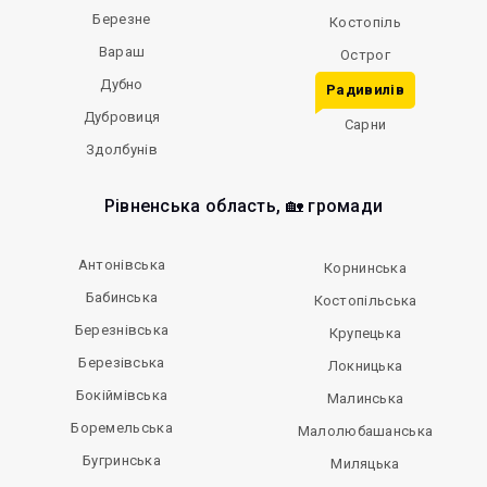
Березне
Костопіль
Вараш
Острог
Дубно
Радивилів
Дубровиця
Сарни
Здолбунів
Рівненська область, 🏡 громади
Антонівська
Корнинська
Бабинська
Костопільська
Березнівська
Крупецька
Березівська
Локницька
Бокіймівська
Малинська
Боремельська
Малолюбашанська
Бугринська
Миляцька