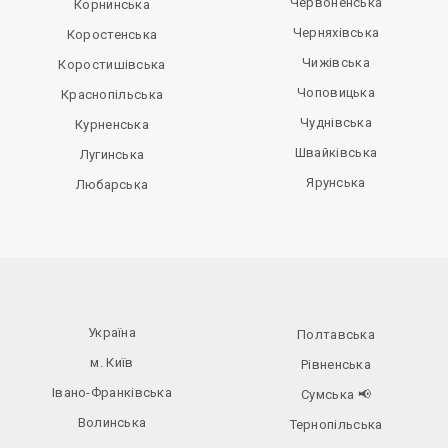
Червоненська
Корнинська
Черняхівська
Коростенська
Чижівська
Коростишівська
Чоповицька
Краснопільська
Чуднівська
Курненська
Швайківська
Лугинська
Ярунська
Любарська
Україна
Полтавська
м. Київ
Рівненська
Івано-Франківська
Сумська
📢
Волинська
Тернопільська