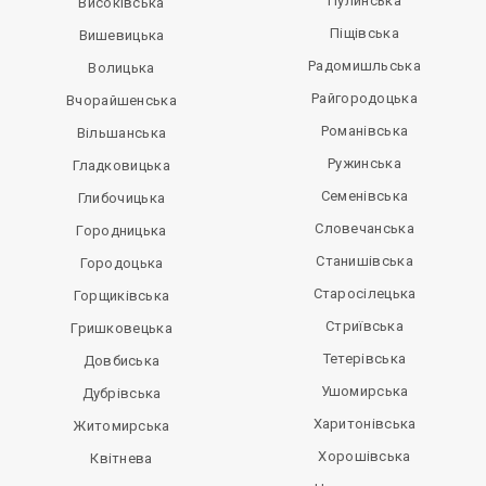
Пулинська
Високівська
Піщівська
Вишевицька
Радомишльська
Волицька
Райгородоцька
Вчорайшенська
Романівська
Вільшанська
Ружинська
Гладковицька
Семенівська
Глибочицька
Словечанська
Городницька
Станишівська
Городоцька
Старосілецька
Горщиківська
Стриївська
Гришковецька
Тетерівська
Довбиська
Ушомирська
Дубрівська
Харитонівська
Житомирська
Хорошівська
Квітнева