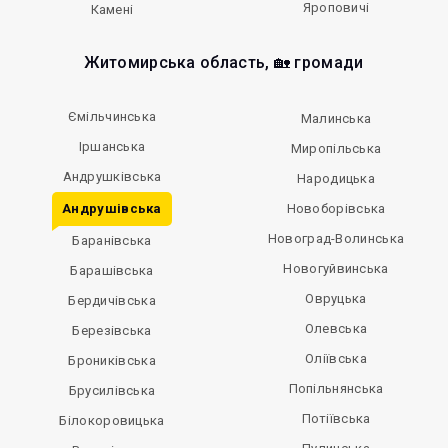
Яроповичі
Камені
Житомирська область, 🏡 громади
Ємільчинська
Малинська
Іршанська
Миропільська
Андрушківська
Народицька
Андрушівська
Новоборівська
Новоград-Волинська
Баранівська
Новогуйвинська
Барашівська
Овруцька
Бердичівська
Олевська
Березівська
Оліївська
Брониківська
Попільнянська
Брусилівська
Потіївська
Білокоровицька