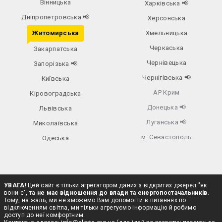
Вінницька
Харківська
📢
Дніпропетровська
📢
Херсонська
Житомирська
Хмельницька
Черкаська
Закарпатська
Чернівецька
Запорізька
📢
Чернігівська
📢
Київська
АР Крим
Кіровоградська
Донецька
📢
Львівська
Луганська
📢
Миколаївська
м. Севастополь
Одеська
УВАГА!
Цей сайт є тільки агрегатором даних з відкритих джерел "як
вони є", та
не має відношення до влади та енергопостачальників
.
Тому, на жаль, ми не зможемо Вам допомогти в питаннях по
відключенням світла, ми тільки агрегуємо інформацію й робимо
доступ до неї комфортним.