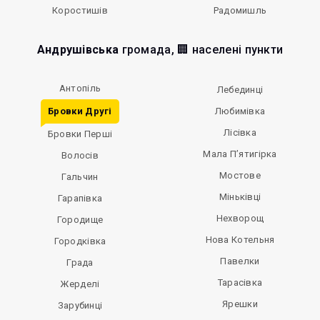
Коростишів
Радомишль
Андрушівська
громада, 🏢 населені пункти
Антопіль
Лебединці
Бровки Другі
Любимівка
Лісівка
Бровки Перші
Мала П’ятигірка
Волосів
Мостове
Гальчин
Міньківці
Гарапівка
Нехворощ
Городище
Нова Котельня
Городківка
Павелки
Града
Тарасівка
Жерделі
Ярешки
Зарубинці