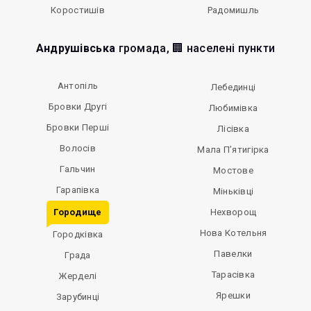
Коростишів
Радомишль
Андрушівська
громада, 🏢 населені пункти
Антопіль
Лебединці
Бровки Другі
Любимівка
Бровки Перші
Лісівка
Волосів
Мала П’ятигірка
Гальчин
Мостове
Гарапівка
Міньківці
Городище
Нехворощ
Нова Котельня
Городківка
Павелки
Града
Тарасівка
Жерделі
Ярешки
Зарубинці