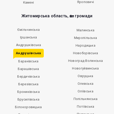
Яроповичі
Камені
Житомирська область, 🏡 громади
Ємільчинська
Малинська
Іршанська
Миропільська
Андрушківська
Народицька
Андрушівська
Новоборівська
Новоград-Волинська
Баранівська
Новогуйвинська
Барашівська
Овруцька
Бердичівська
Олевська
Березівська
Оліївська
Брониківська
Попільнянська
Брусилівська
Потіївська
Білокоровицька