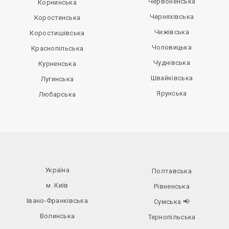
Червоненська
Корнинська
Черняхівська
Коростенська
Чижівська
Коростишівська
Чоповицька
Краснопільська
Чуднівська
Курненська
Швайківська
Лугинська
Ярунська
Любарська
Україна
Полтавська
м. Київ
Рівненська
Івано-Франківська
Сумська
📢
Волинська
Тернопільська