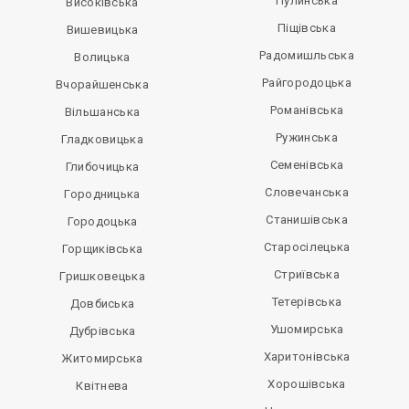
Пулинська
Високівська
Піщівська
Вишевицька
Радомишльська
Волицька
Райгородоцька
Вчорайшенська
Романівська
Вільшанська
Ружинська
Гладковицька
Семенівська
Глибочицька
Словечанська
Городницька
Станишівська
Городоцька
Старосілецька
Горщиківська
Стриївська
Гришковецька
Тетерівська
Довбиська
Ушомирська
Дубрівська
Харитонівська
Житомирська
Хорошівська
Квітнева