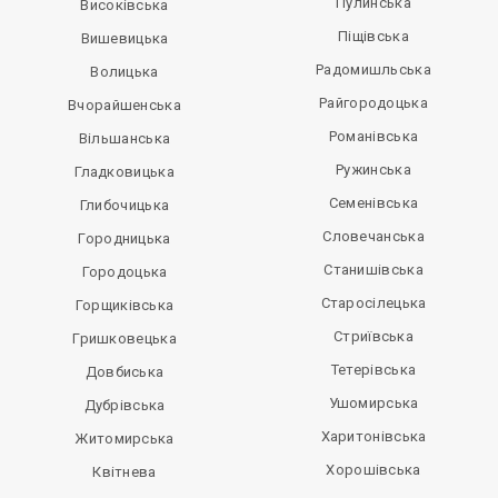
Пулинська
Високівська
Піщівська
Вишевицька
Радомишльська
Волицька
Райгородоцька
Вчорайшенська
Романівська
Вільшанська
Ружинська
Гладковицька
Семенівська
Глибочицька
Словечанська
Городницька
Станишівська
Городоцька
Старосілецька
Горщиківська
Стриївська
Гришковецька
Тетерівська
Довбиська
Ушомирська
Дубрівська
Харитонівська
Житомирська
Хорошівська
Квітнева