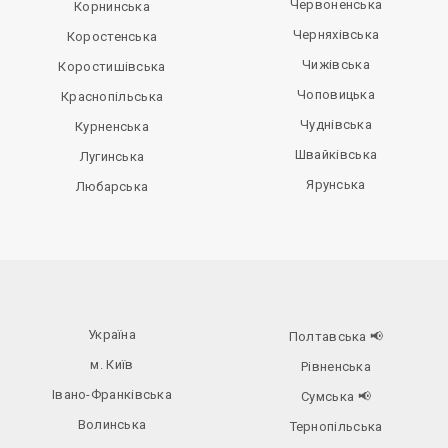
Червоненська
Корнинська
Черняхівська
Коростенська
Чижівська
Коростишівська
Чоповицька
Краснопільська
Чуднівська
Курненська
Швайківська
Лугинська
Ярунська
Любарська
Україна
Полтавська
📢
м. Київ
Рівненська
Івано-Франківська
Сумська
📢
Волинська
Тернопільська