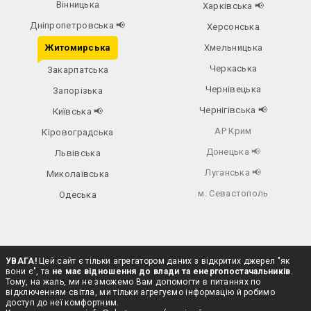
Вінницька
Харківська
📢
Дніпропетровська
📢
Херсонська
Житомирська
Хмельницька
Черкаська
Закарпатська
Чернівецька
Запорізька
Чернігівська
📢
Київська
📢
АР Крим
Кіровоградська
Донецька
📢
Львівська
Луганська
📢
Миколаївська
м. Севастополь
Одеська
УВАГА!
Цей сайт є тільки агрегатором даних з відкритих джерел "як
вони є", та
не має відношення до влади та енергопостачальників
.
Тому, на жаль, ми не зможемо Вам допомогти в питаннях по
відключенням світла, ми тільки агрегуємо інформацію й робимо
доступ до неї комфортним.