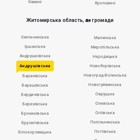
Камені
Яроповичі
Житомирська область, 🏡 громади
Ємільчинська
Малинська
Іршанська
Миропільська
Андрушківська
Народицька
Андрушівська
Новоборівська
Новоград-Волинська
Баранівська
Новогуйвинська
Барашівська
Овруцька
Бердичівська
Олевська
Березівська
Оліївська
Брониківська
Попільнянська
Брусилівська
Потіївська
Білокоровицька