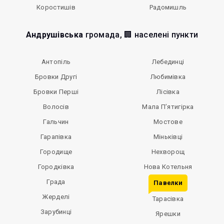
Коростишів
Радомишль
Андрушівська
громада, 🏢 населені пункти
Антопіль
Лебединці
Бровки Другі
Любимівка
Бровки Перші
Лісівка
Волосів
Мала П’ятигірка
Гальчин
Мостове
Гарапівка
Міньківці
Городище
Нехворощ
Городківка
Нова Котельня
Града
Павелки
Жерделі
Тарасівка
Зарубинці
Ярешки