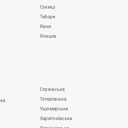
Суємці
Табори
Явне
Ялишів
Стриївська
Тетерівська
ька
Ушомирська
Харитонівська