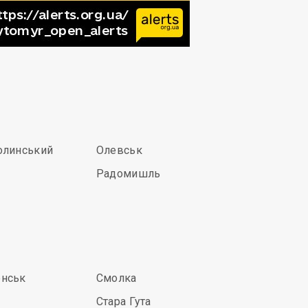
олинський
Олевськ
Радомишль
нськ
Смолка
Стара Гута