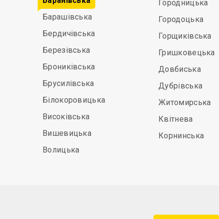
Баранівська
Городницька
Барашівська
Городоцька
Бердичівська
Горщиківська
Березівська
Гришковецька
Брониківська
Довбиська
Брусилівська
Дубрівська
Білокоровицька
Житомирська
Високівська
Квітнева
Вишевицька
Корнинська
Волицька