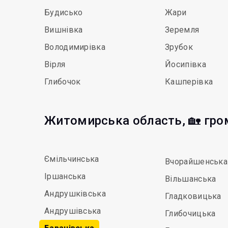
Будисько
Жари
Вишнівка
Зеремля
Володимирівка
Зрубок
Вірля
Йосипівка
Глибочок
Кашперівка
Житомирська область, 🏡 гр
Ємільчинська
Вчорайшенська
Іршанська
Вільшанська
Андрушківська
Гладковицька
Андрушівська
Глибочицька