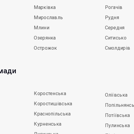
Марківка
Рогачів
Мирославль
Рудня
Млини
Середня
Озерянка
Ситисько
Острожок
Смолдирів
омади
Коростенська
Оліївська
Коростишівська
Попільнянс
Краснопільська
Потіївська
Курненська
Пулинська