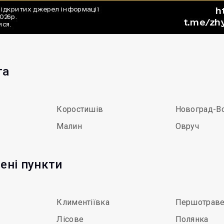
та
Коростишів
Новоград-В
Малин
Овруч
ені пункти
Климентіївка
Першотраве
Лісове
Полянка