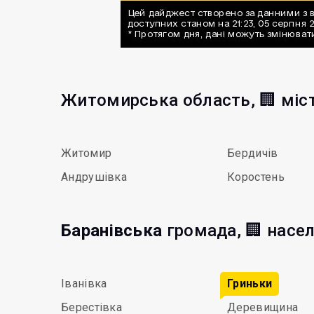
Житомирська область, 🏢 міс
Житомир
Бердичів
Андрушівка
Коростень
Баранівська
громада, 🏢 насел
Іванівка
Гриньки
Берестівка
Деревищина