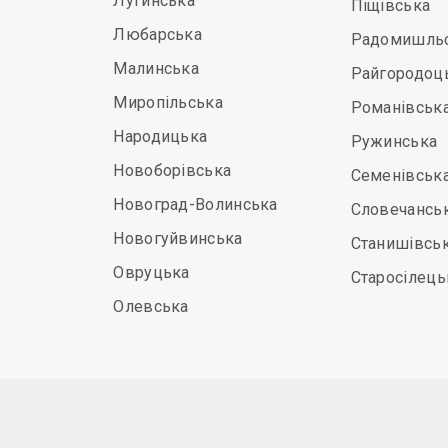
Лугинська
Піщівська
Любарська
Радомишль
Малинська
Райгородоц
Миропільська
Романівськ
Народицька
Ружинська
Новоборівська
Семенівськ
Новоград-Волинська
Словечансь
Новогуйвинська
Станишівсь
Овруцька
Старосілець
Олевська