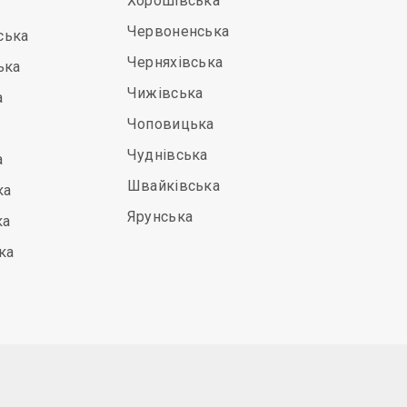
Хорошівська
Червоненська
ська
Черняхівська
ька
Чижівська
а
Чоповицька
Чуднівська
а
Швайківська
ка
Ярунська
ка
ка