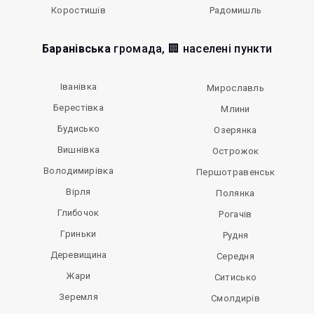
Коростишів
Радомишль
Баранівська
громада, 🏢 населені пункти
Іванівка
Мирославль
Берестівка
Млини
Будисько
Озерянка
Вишнівка
Острожок
Володимирівка
Першотравенськ
Вірля
Полянка
Глибочок
Рогачів
Гриньки
Рудня
Деревищина
Середня
Жари
Ситисько
Зеремля
Смолдирів