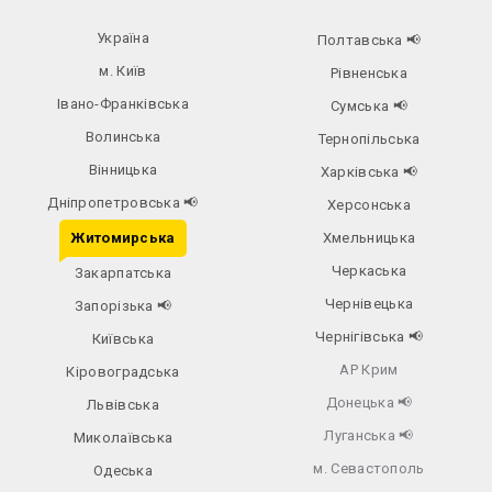
Україна
Полтавська
📢
м. Київ
Рівненська
Івано-Франківська
Сумська
📢
Волинська
Тернопільська
Вінницька
Харківська
📢
Дніпропетровська
📢
Херсонська
Житомирська
Хмельницька
Черкаська
Закарпатська
Чернівецька
Запорізька
📢
Чернігівська
📢
Київська
АР Крим
Кіровоградська
Донецька
📢
Львівська
Луганська
📢
Миколаївська
м. Севастополь
Одеська