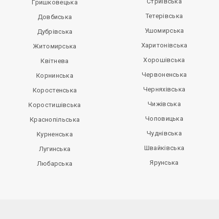
Стриївська
Гришковецька
Тетерівська
Довбиська
Ушомирська
Дубрівська
Харитонівська
Житомирська
Хорошівська
Квітнева
Червоненська
Корнинська
Черняхівська
Коростенська
Чижівська
Коростишівська
Чоповицька
Краснопільська
Чуднівська
Курненська
Швайківська
Лугинська
Ярунська
Любарська