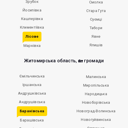
Зрубок
Смолка
Йосипівка
Стара Гута
Кашперівка
Суємці
Климентіївка
Табори
Лісове
Явне
Ялишів
Марківка
Житомирська область, 🏡 громади
Ємільчинська
Малинська
Іршанська
Миропільська
Андрушківська
Народицька
Андрушівська
Новоборівська
Баранівська
Новоград-Волинська
Новогуйвинська
Барашівська