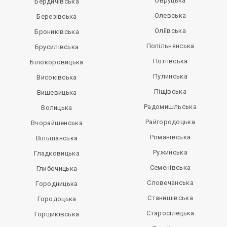
Овруцька
Бердичівська
Олевська
Березівська
Оліївська
Брониківська
Попільнянська
Брусилівська
Потіївська
Білокоровицька
Пулинська
Високівська
Піщівська
Вишевицька
Радомишльська
Волицька
Райгородоцька
Вчорайшенська
Романівська
Вільшанська
Ружинська
Гладковицька
Семенівська
Глибочицька
Словечанська
Городницька
Станишівська
Городоцька
Старосілецька
Горщиківська