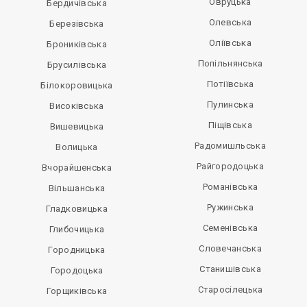
Овруцька
Бердичівська
Олевська
Березівська
Оліївська
Брониківська
Попільнянська
Брусилівська
Потіївська
Білокоровицька
Пулинська
Високівська
Піщівська
Вишевицька
Радомишльська
Волицька
Райгородоцька
Вчорайшенська
Романівська
Вільшанська
Ружинська
Гладковицька
Семенівська
Глибочицька
Словечанська
Городницька
Станишівська
Городоцька
Старосілецька
Горщиківська