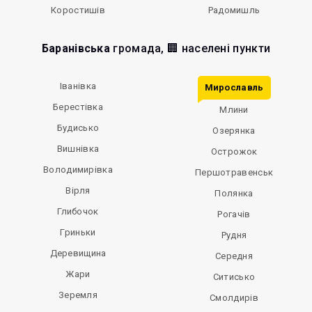
Коростишів
Радомишль
Баранівська
громада, 🏢 населені пункти
Іванівка
Мирославль
Берестівка
Млини
Будисько
Озерянка
Вишнівка
Острожок
Володимирівка
Першотравенськ
Вірля
Полянка
Глибочок
Рогачів
Гриньки
Рудня
Деревищина
Середня
Жари
Ситисько
Зеремля
Смолдирів