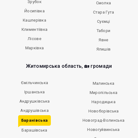
Зрубок
Смолка
Йосипівка
Стара Гута
Кашперівка
Суємці
Климентіївка
Табори
Лісове
Явне
Марківка
Ялишів
Житомирська область, 🏡 громади
Ємільчинська
Малинська
Іршанська
Миропільська
Андрушківська
Народицька
Андрушівська
Новоборівська
Баранівська
Новоград-Волинська
Новогуйвинська
Барашівська