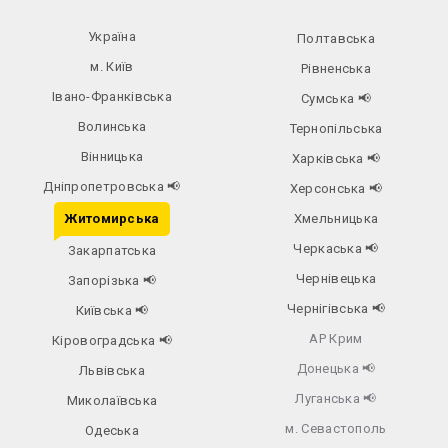
Україна
Полтавська
м. Київ
Рівненська
Івано-Франківська
Сумська
📢
Волинська
Тернопільська
Вінницька
Харківська
📢
Дніпропетровська
📢
Херсонська
📢
Житомирська
Хмельницька
Черкаська
📢
Закарпатська
Чернівецька
Запорізька
📢
Чернігівська
📢
Київська
📢
АР Крим
Кіровоградська
📢
Донецька
📢
Львівська
Луганська
📢
Миколаївська
м. Севастополь
Одеська