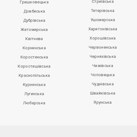
Стриївська
Гришковецька
Тетерівська
Довбиська
Ушомирська
Дубрівська
Харитонівська
Житомирська
Хорошівська
Квітнева
Червоненська
Корнинська
Черняхівська
Коростенська
Чижівська
Коростишівська
Чоповицька
Краснопільська
Чуднівська
Курненська
Швайківська
Лугинська
Ярунська
Любарська