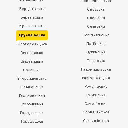
Барашівська
Новогуйвинська
Бердичівська
Овруцька
Березівська
Олевська
Брониківська
Оліївська
Брусилівська
Попільнянська
Потіївська
Білокоровицька
Пулинська
Високівська
Піщівська
Вишевицька
Радомишльська
Волицька
Райгородоцька
Вчорайшенська
Романівська
Вільшанська
Ружинська
Гладковицька
Семенівська
Глибочицька
Словечанська
Городницька
Станишівська
Городоцька