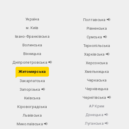
Україна
Полтавська
📢
м. Київ
Рівненська
Івано-Франківська
Сумська
📢
Волинська
Тернопільська
Вінницька
Харківська
📢
Дніпропетровська
📢
Херсонська
Житомирська
Хмельницька
Черкаська
Закарпатська
Чернівецька
Запорізька
📢
Чернігівська
📢
Київська
АР Крим
Кіровоградська
Донецька
📢
Львівська
Луганська
📢
Миколаївська
📢