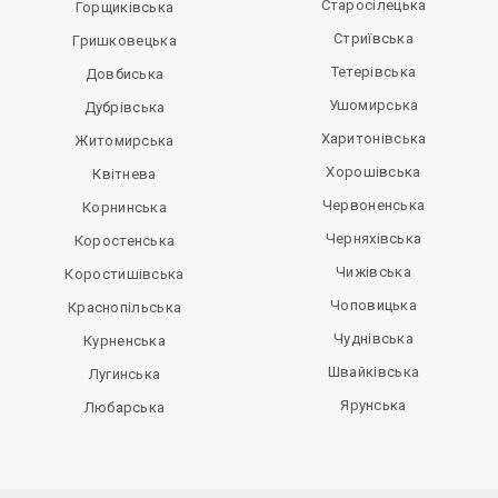
Старосілецька
Горщиківська
Стриївська
Гришковецька
Тетерівська
Довбиська
Ушомирська
Дубрівська
Харитонівська
Житомирська
Хорошівська
Квітнева
Червоненська
Корнинська
Черняхівська
Коростенська
Чижівська
Коростишівська
Чоповицька
Краснопільська
Чуднівська
Курненська
Швайківська
Лугинська
Ярунська
Любарська