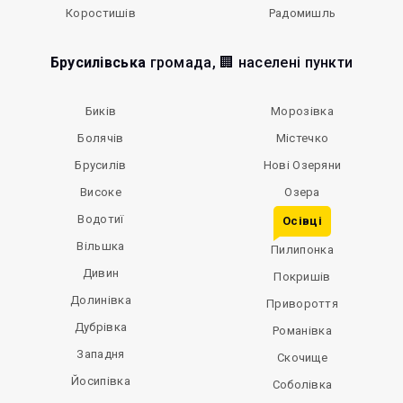
Коростишів
Радомишль
Брусилівська
громада, 🏢 населені пункти
Биків
Морозівка
Болячів
Містечко
Брусилів
Нові Озеряни
Високе
Озера
Водотиї
Осівці
Вільшка
Пилипонка
Дивин
Покришів
Долинівка
Привороття
Дубрівка
Романівка
Западня
Скочище
Йосипівка
Соболівка