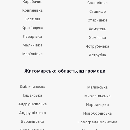
Карабачин
Соловіївка
Ковганівка
Ставище
Костівці
Старицьке
Краківщина
Хомутець
Лазарівка
Хом’янка
Малинівка
Яструбенька
Мар’янівка
Яструбна
Житомирська область, 🏡 громади
Ємільчинська
Малинська
Іршанська
Миропільська
Андрушківська
Народицька
Андрушівська
Новоборівська
Баранівська
Новоград-Волинська