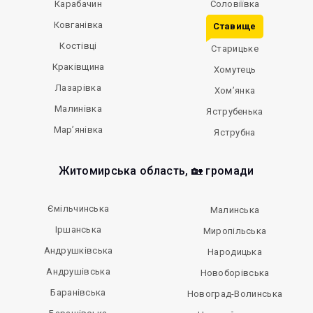
Карабачин
Соловіївка
Ковганівка
Ставище
Костівці
Старицьке
Краківщина
Хомутець
Лазарівка
Хом’янка
Малинівка
Яструбенька
Мар’янівка
Яструбна
Житомирська область, 🏡 громади
Ємільчинська
Малинська
Іршанська
Миропільська
Андрушківська
Народицька
Андрушівська
Новоборівська
Баранівська
Новоград-Волинська