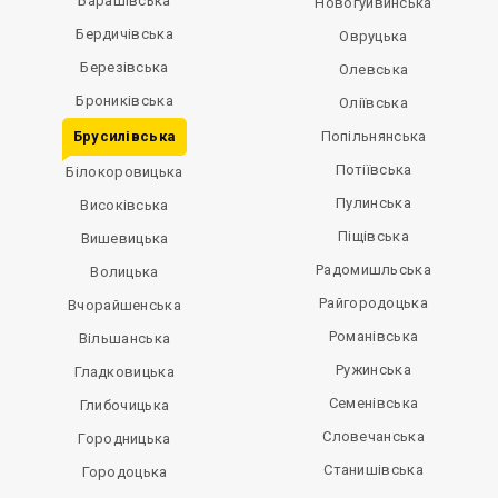
Барашівська
Новогуйвинська
Бердичівська
Овруцька
Березівська
Олевська
Брониківська
Оліївська
Брусилівська
Попільнянська
Потіївська
Білокоровицька
Пулинська
Високівська
Піщівська
Вишевицька
Радомишльська
Волицька
Райгородоцька
Вчорайшенська
Романівська
Вільшанська
Ружинська
Гладковицька
Семенівська
Глибочицька
Словечанська
Городницька
Станишівська
Городоцька