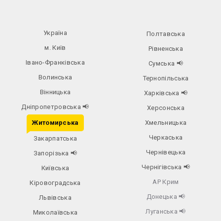
Україна
Полтавська
м. Київ
Рівненська
Івано-Франківська
Сумська
📢
Волинська
Тернопільська
Вінницька
Харківська
📢
Дніпропетровська
📢
Херсонська
Житомирська
Хмельницька
Черкаська
Закарпатська
Чернівецька
Запорізька
📢
Чернігівська
📢
Київська
АР Крим
Кіровоградська
Донецька
📢
Львівська
Луганська
📢
Миколаївська