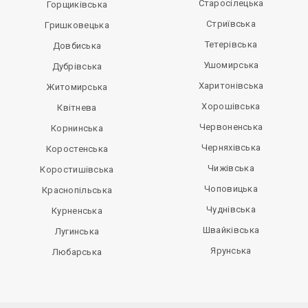
Старосілецька
Горщиківська
Стриївська
Гришковецька
Тетерівська
Довбиська
Ушомирська
Дубрівська
Харитонівська
Житомирська
Хорошівська
Квітнева
Червоненська
Корнинська
Черняхівська
Коростенська
Чижівська
Коростишівська
Чоповицька
Краснопільська
Чуднівська
Курненська
Швайківська
Лугинська
Ярунська
Любарська