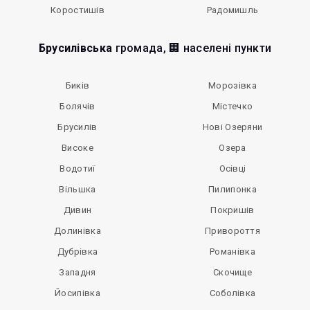
Коростишів
Радомишль
Брусилівська
громада, 🏢 населені пункти
Биків
Морозівка
Болячів
Містечко
Брусилів
Нові Озеряни
Високе
Озера
Водотиї
Осівці
Вільшка
Пилипонка
Дивин
Покришів
Долинівка
Привороття
Дубрівка
Романівка
Западня
Скочище
Йосипівка
Соболівка