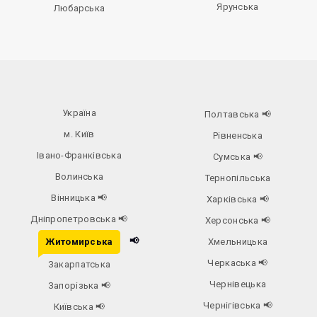
Ярунська
Любарська
Україна
Полтавська
📢
м. Київ
Рівненська
Івано-Франківська
Сумська
📢
Волинська
Тернопільська
Вінницька
📢
Харківська
📢
Дніпропетровська
📢
Херсонська
📢
📢
Житомирська
Хмельницька
Черкаська
📢
Закарпатська
Чернівецька
Запорізька
📢
Чернігівська
📢
Київська
📢