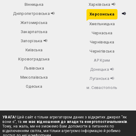
Вінницька
Харківська
📢
Дніпропетровська
📢
📢
Херсонська
Житомирська
Хмельницька
Закарпатська
Черкаська
Запорізька
📢
Чернівецька
Київська
Чернігівська
Кіровоградська
АР Крим
Львівська
Донецька
📢
Миколаївська
Луганська
📢
Одеська
м. Севастополь
УВАГА!
Цей сайт є тільки агрегатором даних з відкритих джерел "як
вони є", та
не має відношення до влади та енергопостачальників
.
Тому, на жаль, ми не зможемо Вам допомогти в питаннях по
відключенням світла, ми тільки агрегуємо інформацію й робимо
доступ до неї комфортним.