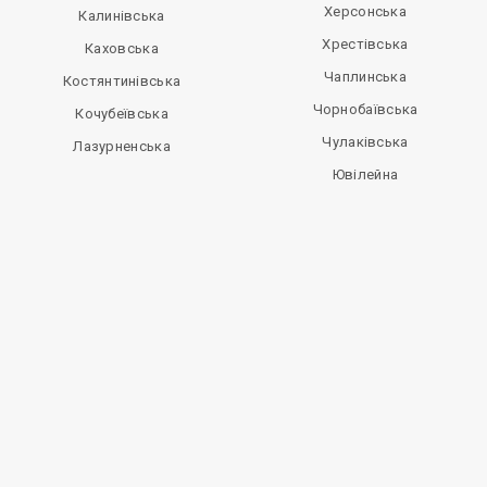
Херсонська
Калинівська
Хрестівська
Каховська
Чаплинська
Костянтинівська
Чорнобаївська
Кочубеївська
Чулаківська
Лазурненська
Ювілейна