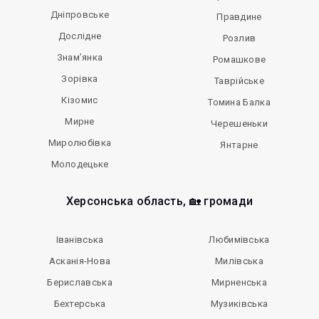
Дніпровське
Правдине
Дослідне
Розлив
Знам’янка
Ромашкове
Зорівка
Таврійське
Кізомис
Томина Балка
Мирне
Черешеньки
Миролюбівка
Янтарне
Молодецьке
Херсонська область, 🏡 громади
Іванівська
Любимівська
Асканія-Нова
Милівська
Бериславська
Мирненська
Бехтерська
Музиківська