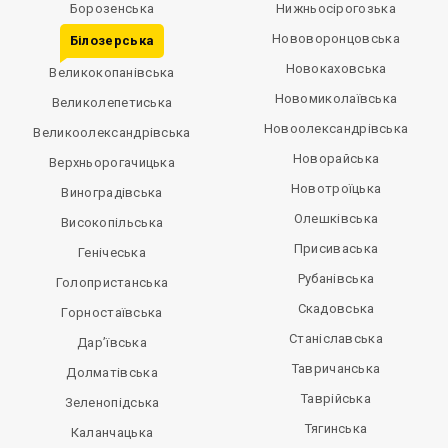
Борозенська
Нижньосірогозька
Нововоронцовська
Білозерська
Новокаховська
Великокопанівська
Новомиколаївська
Великолепетиська
Новоолександрівська
Великоолександрівська
Новорайська
Верхньорогачицька
Новотроїцька
Виноградівська
Олешківська
Високопільська
Присиваська
Генічеська
Рубанівська
Голопристанська
Скадовська
Горностаївська
Станіславська
Дар’ївська
Тавричанська
Долматівська
Таврійська
Зеленопідська
Тягинська
Каланчацька