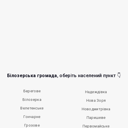
Білозерська громада
, оберіть населений пункт 👇
Берегове
Надеждівка
Білозерка
Нова Зоря
Велетенське
Новодмитрівка
Гончарне
Паришеве
Грозове
Первомайське