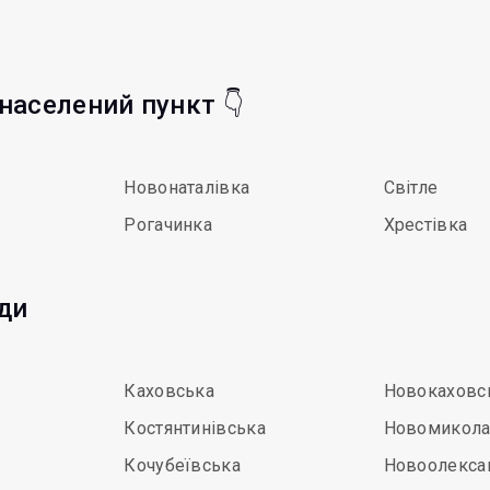
 населений пункт 👇
Новонаталівка
Світле
Рогачинка
Хрестівка
ди
Каховська
Новокаховс
Костянтинівська
Новомикола
Кочубеївська
Новоолекса