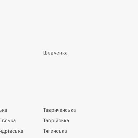
Шевченка
ька
Тавричанська
ївська
Таврійська
ндрівська
Тягинська