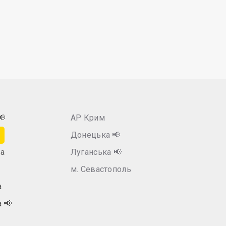
📢
АР Крим
Донецька
📢
а
Луганська
📢
м. Севастополь
а
а
📢