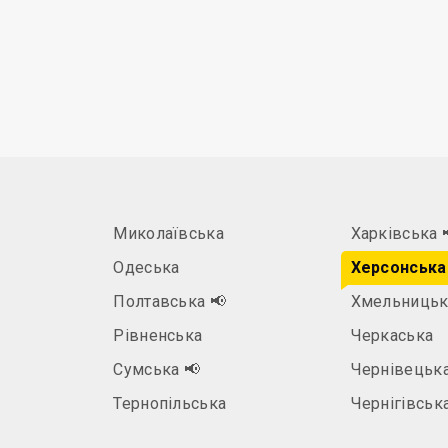
Миколаївська
Харківська
Одеська
Херсонська
Полтавська
📢
Хмельницьк
Рівненська
Черкаська
а
Сумська
📢
Чернівецьк
Тернопільська
Чернігівськ