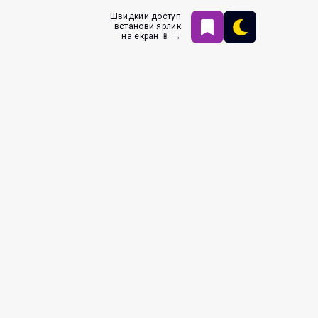
Швидкий доступ
встанови ярлик
на екран 📱 →