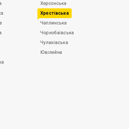
а
Херсонська
ка
Хрестівська
а
Чаплинська
а
Чорнобаївська
Чулаківська
Ювілейна
ка