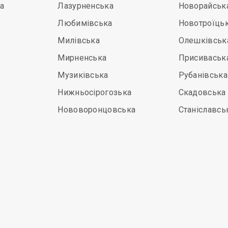
а
Лазурненська
Новорайськ
Любимівська
Новотроїць
Милівська
Олешківськ
Мирненська
Присиваськ
Музиківська
Рубанівська
Нижньосірогозька
Скадовська
Нововоронцовська
Станіславсь