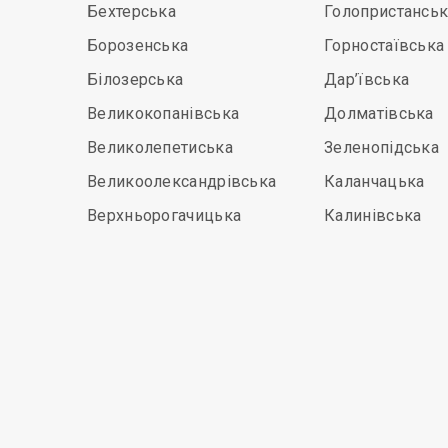
Бехтерська
Голопристанськ
Борозенська
Горностаївська
Білозерська
Дар’ївська
Великокопанівська
Долматівська
Великолепетиська
Зеленопідська
Великоолександрівська
Каланчацька
Верхньорогачицька
Калинівська