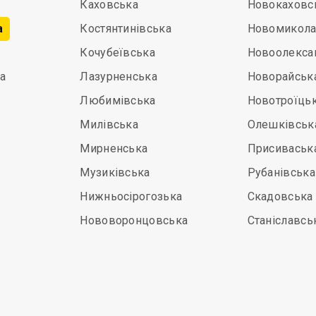
Каховська
Новокаховс
а
Костянтинівська
Новомикола
Кочубеївська
Новоолекса
а
Лазурненська
Новорайськ
Любимівська
Новотроїць
Милівська
Олешківськ
Мирненська
Присиваськ
Музиківська
Рубанівська
Нижньосірогозька
Скадовська
Нововоронцовська
Станіславсь