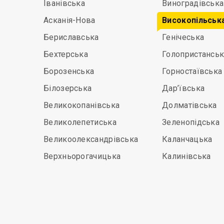
Іванівська
Виноградівська
Асканія-Нова
Високопільськ
Бериславська
Генічеська
Бехтерська
Голопристанськ
Борозенська
Горностаївська
Білозерська
Дар’ївська
Великокопанівська
Долматівська
Великолепетиська
Зеленопідська
Великоолександрівська
Каланчацька
Верхньорогачицька
Калинівська