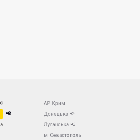
📢
АР Крим
📢
Донецька
📢
а
Луганська
📢
м. Севастополь