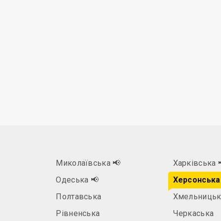
Миколаївська
📢
Харківська
Одеська
📢
Херсонська
Полтавська
Хмельницьк
Рівненська
Черкаська