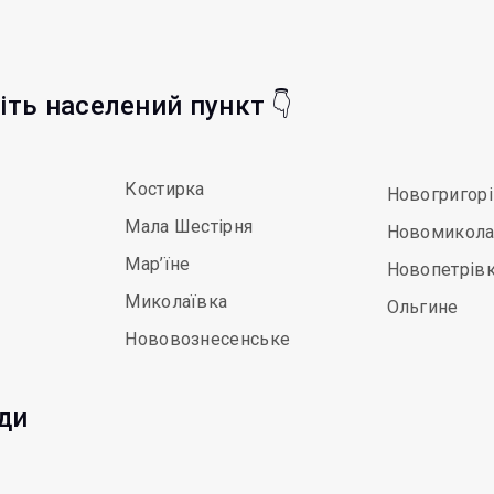
ріть населений пункт 👇
Костирка
Новогригор
Мала Шестірня
Новомикола
Мар’їне
Новопетрів
Миколаївка
Ольгине
Нововознесенське
ди