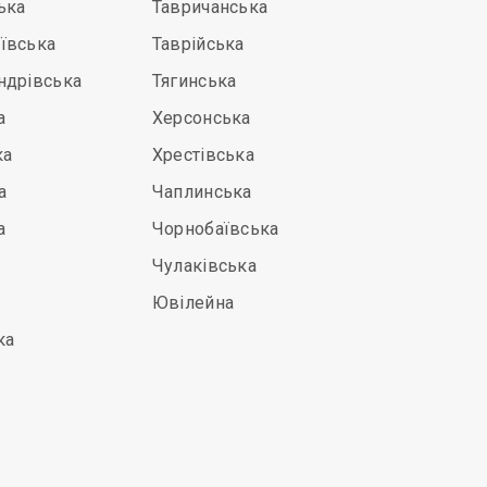
ька
Тавричанська
ївська
Таврійська
ндрівська
Тягинська
а
Херсонська
ка
Хрестівська
а
Чаплинська
а
Чорнобаївська
Чулаківська
Ювілейна
ка