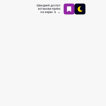
Швидкий доступ
встанови ярлик
на екран 📱 →