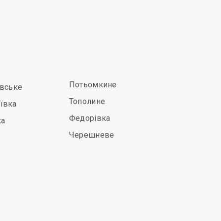
Потьомкине
івське
Тополине
ївка
Федорівка
ка
Черешневе