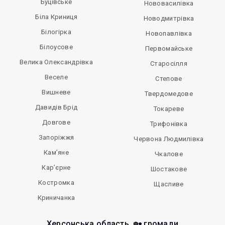
Буцівське
Нововасилівка
Біла Криниця
Новодмитрівка
Білогірка
Новопавлівка
Білоусове
Первомайське
Велика Олександрівка
Старосілля
Веселе
Степове
Вишневе
Твердомедове
Давидів Брід
Токареве
Довгове
Трифонівка
Запоріжжя
Червона Людмилівка
Кам’яне
Чкалове
Кар’єрне
Шостакове
Костромка
Щасливе
Криничанка
Херсонська область, 🏡 громади