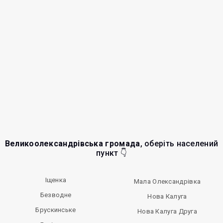
Великоолександрівська громада
, оберіть населений
пункт 👇
Іщенка
Мала Олександрівка
Безводне
Нова Калуга
Брускинське
Нова Калуга Друга