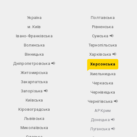
Україна
Полтавська
м. Київ
Рівненська
Івано-Франківська
Сумська
📢
Волинська
Тернопільська
Вінницька
Харківська
📢
Дніпропетровська
📢
Херсонська
Житомирська
Хмельницька
Закарпатська
Черкаська
Запорізька
📢
Чернівецька
Київська
Чернігівська
📢
Кіровоградська
АР Крим
Львівська
Донецька
📢
Миколаївська
Луганська
📢
Одеська