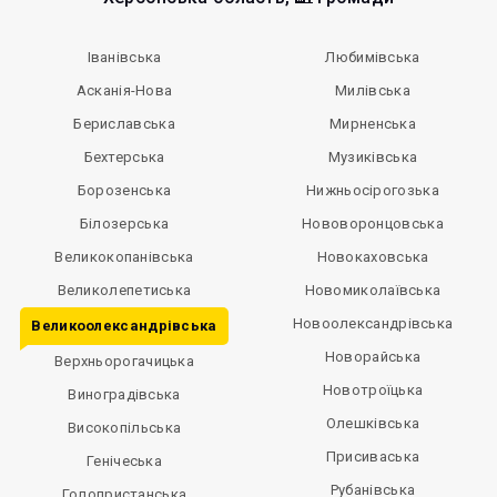
Іванівська
Любимівська
Асканія-Нова
Милівська
Бериславська
Мирненська
Бехтерська
Музиківська
Борозенська
Нижньосірогозька
Білозерська
Нововоронцовська
Великокопанівська
Новокаховська
Великолепетиська
Новомиколаївська
Новоолександрівська
Великоолександрівська
Новорайська
Верхньорогачицька
Новотроїцька
Виноградівська
Олешківська
Високопільська
Присиваська
Генічеська
Рубанівська
Голопристанська