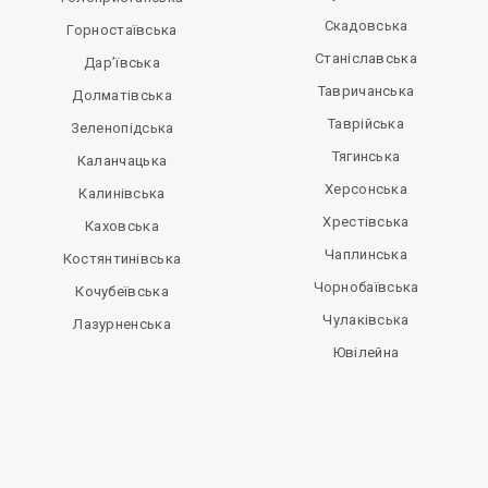
Скадовська
Горностаївська
Станіславська
Дар’ївська
Тавричанська
Долматівська
Таврійська
Зеленопідська
Тягинська
Каланчацька
Херсонська
Калинівська
Хрестівська
Каховська
Чаплинська
Костянтинівська
Чорнобаївська
Кочубеївська
Чулаківська
Лазурненська
Ювілейна