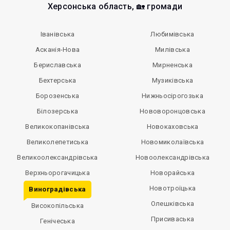
Херсонська область, 🏡 громади
Іванівська
Любимівська
Асканія-Нова
Милівська
Бериславська
Мирненська
Бехтерська
Музиківська
Борозенська
Нижньосірогозька
Білозерська
Нововоронцовська
Великокопанівська
Новокаховська
Великолепетиська
Новомиколаївська
Великоолександрівська
Новоолександрівська
Верхньорогачицька
Новорайська
Новотроїцька
Виноградівська
Олешківська
Високопільська
Присиваська
Генічеська