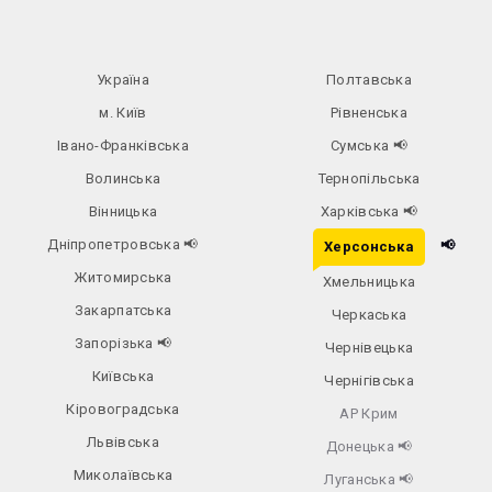
Україна
Полтавська
м. Київ
Рівненська
Івано-Франківська
Сумська
📢
Волинська
Тернопільська
Вінницька
Харківська
📢
Дніпропетровська
📢
📢
Херсонська
Житомирська
Хмельницька
Закарпатська
Черкаська
Запорізька
📢
Чернівецька
Київська
Чернігівська
Кіровоградська
АР Крим
Львівська
Донецька
📢
Миколаївська
Луганська
📢