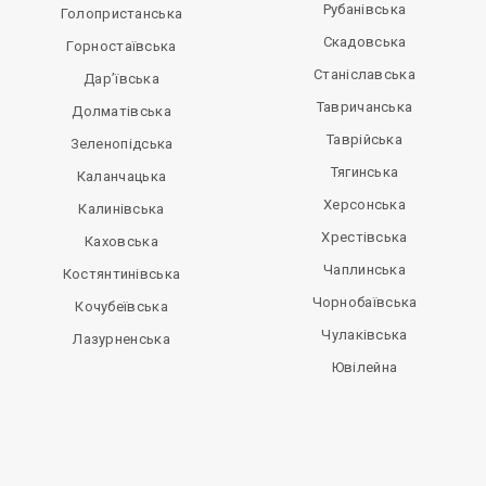
Рубанівська
Голопристанська
Скадовська
Горностаївська
Станіславська
Дар’ївська
Тавричанська
Долматівська
Таврійська
Зеленопідська
Тягинська
Каланчацька
Херсонська
Калинівська
Хрестівська
Каховська
Чаплинська
Костянтинівська
Чорнобаївська
Кочубеївська
Чулаківська
Лазурненська
Ювілейна