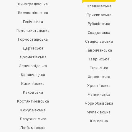
Виноградівська
Олешківська
Високопільська
Присиваська
Генічеська
Рубанівська
Голопристанська
Скадовська
Горностаївська
Станіславська
Дар’ївська
Тавричанська
Долматівська
Таврійська
Зеленопідська
Тягинська
Каланчацька
Херсонська
Калинівська
Хрестівська
Каховська
Чаплинська
Костянтинівська
Чорнобаївська
Кочубеївська
Чулаківська
Лазурненська
Ювілейна
Любимівська