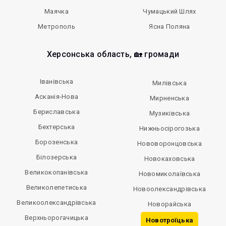
Маячка
Чумацький Шлях
Метрополь
Ясна Поляна
Херсонська область, 🏡 громади
Іванівська
Милівська
Асканія-Нова
Мирненська
Бериславська
Музиківська
Бехтерська
Нижньосірогозька
Борозенська
Нововоронцовська
Білозерська
Новокаховська
Великокопанівська
Новомиколаївська
Великолепетиська
Новоолександрівська
Великоолександрівська
Новорайська
Верхньорогачицька
Новотроїцька