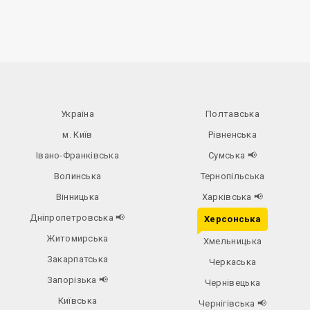
Україна
Полтавська
м. Київ
Рівненська
Івано-Франківська
Сумська
📢
Волинська
Тернопільська
Вінницька
Харківська
📢
Дніпропетровська
📢
Херсонська
Житомирська
Хмельницька
Закарпатська
Черкаська
Запорізька
📢
Чернівецька
Київська
Чернігівська
📢