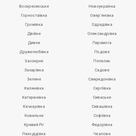
Воскресенське
Новоукраїнка
Горностаївка
Овер’янівка
Громівка
Одрадівка
Двійне
Олександрівка
Дивне
Перемога
Дружелюбівка
Подове
Заозерне
Попелак
Захарівка
Садове
Зелене
Свиридонівка
Калинівка
Сергіївка
Катеринівка
Сиваське
Качкарівка
Сивашівка
Ковильне
Софіївка
Кривий Ріг
Федорівка
Лиходідівка
Чкалове