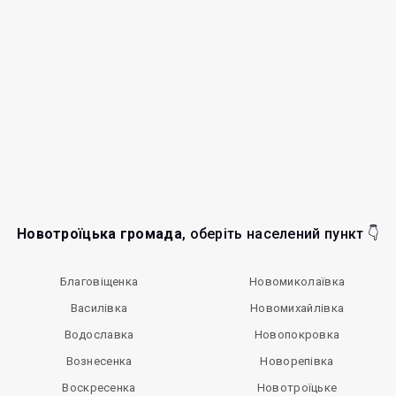
Новотроїцька громада
, оберіть населений пункт 👇
Благовіщенка
Новомиколаївка
Василівка
Новомихайлівка
Водославка
Новопокровка
Вознесенка
Новорепівка
Воскресенка
Новотроїцьке