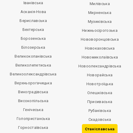
Іванівська
Милівська
Асканія-Нова
Мирненська
Бериславська
Музиківська
Бехтерська
Нижньосірогозька
Борозенська
Нововоронцовська
Білозерська
Новокаховська
Великокопанівська
Новомиколаївська
Великолепетиська
Новоолександрівська
Великоолександрівська
Новорайська
Верхньорогачицька
Новотроїцька
Виноградівська
Олешківська
Високопільська
Присиваська
Генічеська
Рубанівська
Голопристанська
Скадовська
Горностаївська
Станіславська