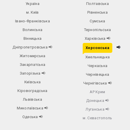
Україна
Полтавська
м. Київ
Рівненська
Івано-Франківська
Сумська
Волинська
Тернопільська
Вінницька
Харківська
📢
Дніпропетровська
📢
📢
Херсонська
Житомирська
Хмельницька
Закарпатська
Черкаська
Запорізька
📢
Чернівецька
Київська
Чернігівська
📢
Кіровоградська
АР Крим
Львівська
Донецька
📢
Миколаївська
📢
Луганська
📢
Одеська
📢
м. Севастополь