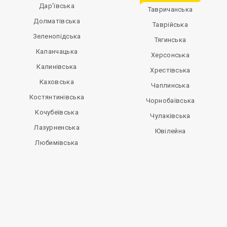
Дар’ївська
Тавричанська
Долматівська
Таврійська
Зеленопідська
Тягинська
Каланчацька
Херсонська
Калинівська
Хрестівська
Каховська
Чаплинська
Костянтинівська
Чорнобаївська
Кочубеївська
Чулаківська
Лазурненська
Ювілейна
Любимівська