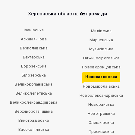
Херсонська область, 🏡 громади
Іванівська
Милівська
Асканія-Нова
Мирненська
Бериславська
Музиківська
Бехтерська
Нижньосірогозька
Борозенська
Нововоронцовська
Білозерська
Новокаховська
Великокопанівська
Новомиколаївська
Великолепетиська
Новоолександрівська
Великоолександрівська
Новорайська
Верхньорогачицька
Новотроїцька
Виноградівська
Олешківська
Високопільська
Присиваська