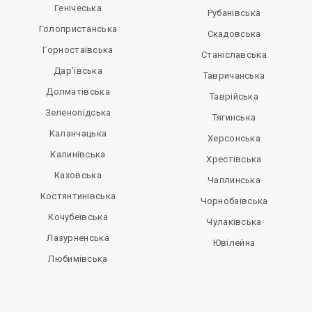
Генічеська
Рубанівська
Голопристанська
Скадовська
Горностаївська
Станіславська
Дар’ївська
Тавричанська
Долматівська
Таврійська
Зеленопідська
Тягинська
Каланчацька
Херсонська
Калинівська
Хрестівська
Каховська
Чаплинська
Костянтинівська
Чорнобаївська
Кочубеївська
Чулаківська
Лазурненська
Ювілейна
Любимівська