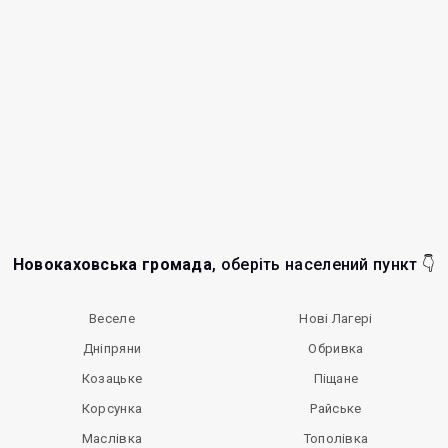
Новокаховська громада
, оберіть населений пункт 👇
Веселе
Нові Лагері
Дніпряни
Обривка
Козацьке
Піщане
Корсунка
Райське
Маслівка
Тополівка