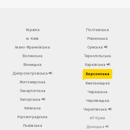
Україна
Полтавська
м. Київ
Рівненська
Івано-Франківська
Сумська
📢
Волинська
Тернопільська
Вінницька
Харківська
📢
Дніпропетровська
📢
Херсонська
Житомирська
Хмельницька
Закарпатська
Черкаська
Запорізька
📢
Чернівецька
Київська
Чернігівська
📢
Кіровоградська
АР Крим
Львівська
Донецька
📢