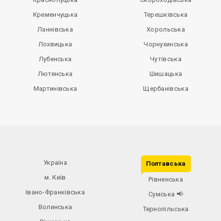
Кременчуцька
Терешківська
Ланнівська
Хорольська
Лохвицька
Чорнухинська
Лубенська
Чутівська
Лютенська
Шишацька
Мартинівська
Щербанівська
Україна
Полтавська
м. Київ
Рівненська
Івано-Франківська
Сумська
📢
Волинська
Тернопільська