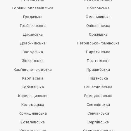
Горішньоплавнівська
Оболонська
Градизька
Омельницька
Гребінківська
Опішнянська
Диканська
Оржицька
Драбинівська
Петрівсько-Роменська
Заводська
Пирятинська
Зіньківська
Полтавська
Кам’янопотоківська
Пришибська
Карлівська
Піщанська
Кобеляцька
Решетилівська
Козельщинська
Ромоданівська
Коломацька
Семенівська
Комишнянська
Сенчанська
Котелевська
Сергіївська
Краснолуцька
Скороходівська