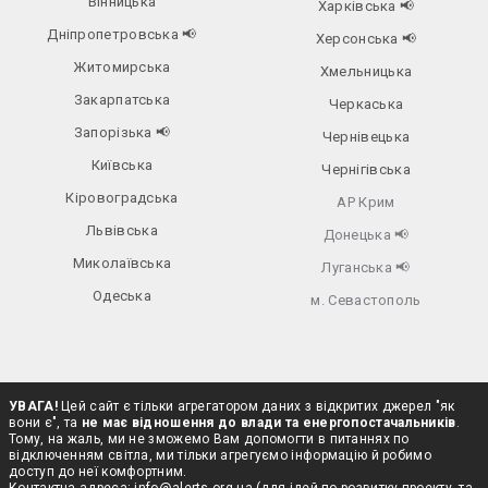
Вінницька
Харківська
📢
Дніпропетровська
📢
Херсонська
📢
Житомирська
Хмельницька
Закарпатська
Черкаська
Запорізька
📢
Чернівецька
Київська
Чернігівська
Кіровоградська
АР Крим
Львівська
Донецька
📢
Миколаївська
Луганська
📢
Одеська
м. Севастополь
УВАГА!
Цей сайт є тільки агрегатором даних з відкритих джерел "як
вони є", та
не має відношення до влади та енергопостачальників
.
Тому, на жаль, ми не зможемо Вам допомогти в питаннях по
відключенням світла, ми тільки агрегуємо інформацію й робимо
доступ до неї комфортним.