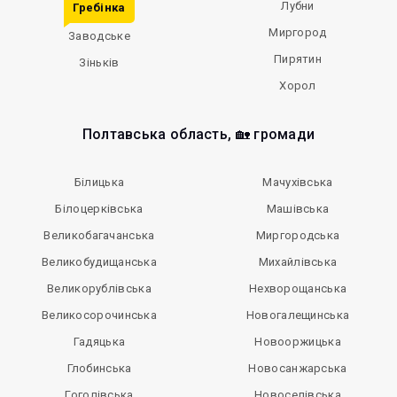
Лубни
Гребінка
Миргород
Заводське
Пирятин
Зіньків
Хорол
Полтавська область, 🏡 громади
Білицька
Мачухівська
Білоцерківська
Машівська
Великобагачанська
Миргородська
Великобудищанська
Михайлівська
Великорублівська
Нехворощанська
Великосорочинська
Новогалещинська
Гадяцька
Новооржицька
Глобинська
Новосанжарська
Гоголівська
Новоселівська