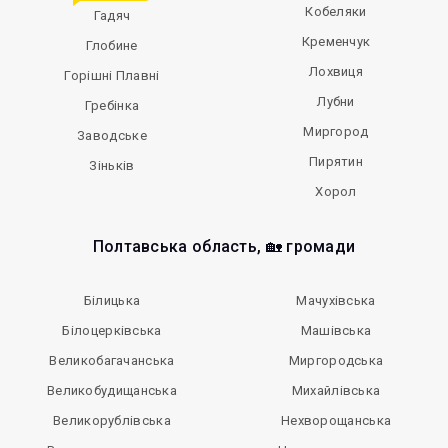
Кобеляки
Гадяч
Кременчук
Глобине
Лохвиця
Горішні Плавні
Лубни
Гребінка
Миргород
Заводське
Пирятин
Зіньків
Хорол
Полтавська область, 🏡 громади
Білицька
Мачухівська
Білоцерківська
Машівська
Великобагачанська
Миргородська
Великобудищанська
Михайлівська
Великорублівська
Нехворощанська