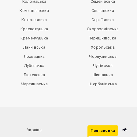
Коломацька
Семенівська
Комишнянська
Сенчанська
Котелевська
Сергіївська
Краснолуцька
Скороходівська
Кременчуцька
Терешківська
Ланнівська
Хорольська
Лохвицька
Чорнухинська
Лубенська
Чутівська
Лютенська
Шишацька
Мартинівська
Щербанівська
Україна
📢
Полтавська