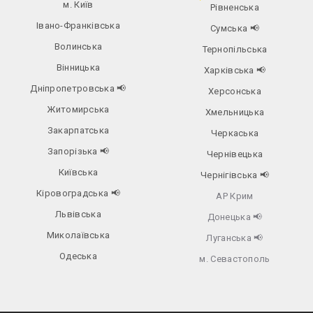
м. Київ
Рівненська
Івано-Франківська
Сумська
📢
Волинська
Тернопільська
Вінницька
Харківська
📢
Дніпропетровська
📢
Херсонська
Житомирська
Хмельницька
Закарпатська
Черкаська
Запорізька
📢
Чернівецька
Київська
Чернігівська
📢
Кіровоградська
📢
АР Крим
Львівська
Донецька
📢
Миколаївська
Луганська
📢
Одеська
м. Севастополь