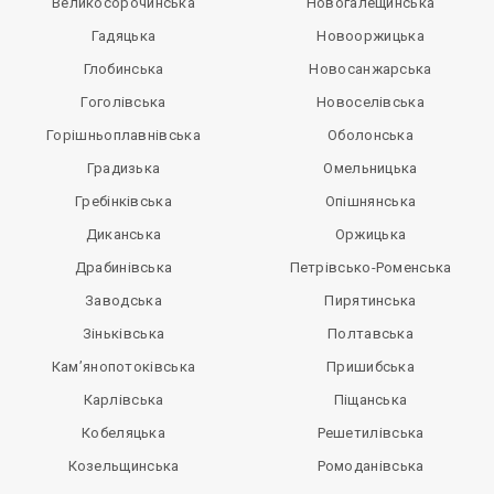
Великосорочинська
Новогалещинська
Гадяцька
Новооржицька
Глобинська
Новосанжарська
Гоголівська
Новоселівська
Горішньоплавнівська
Оболонська
Градизька
Омельницька
Гребінківська
Опішнянська
Диканська
Оржицька
Драбинівська
Петрівсько-Роменська
Заводська
Пирятинська
Зіньківська
Полтавська
Кам’янопотоківська
Пришибська
Карлівська
Піщанська
Кобеляцька
Решетилівська
Козельщинська
Ромоданівська