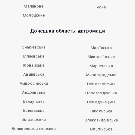
Малинове
Ясне
Молодіжне
Донецька область, 🏡 громади
Єнакієвська
Мар’їнська
Іллінівська
Миколаївська
Іловайська
Мирненська
Авдіївська
Мирноградська
Амвросіївська
Новоазовська
Андріївська
Новогродівська
Бахмутська
Новодонецька
Бойківська
Нікольська
Білозерська
Олександрівська
Великоновосілківська
Ольгинська