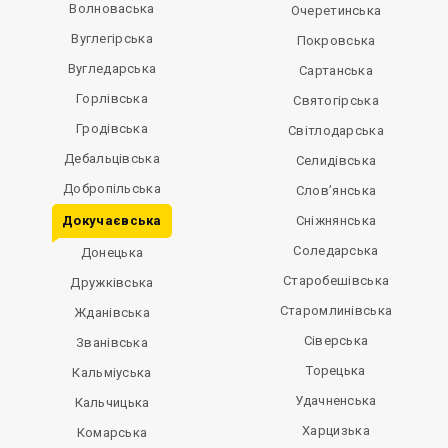
Волноваська
Очеретинська
Вуглегірська
Покровська
Вугледарська
Сартанська
Горлівська
Святогірська
Гродівська
Світлодарська
Дебальцівська
Селидівська
Добропільська
Слов’янська
Докучаєвська
Сніжнянська
Соледарська
Донецька
Старобешівська
Дружківська
Старомлинівська
Жданівська
Сіверська
Званівська
Торецька
Кальміуська
Удачненська
Кальчицька
Харцизька
Комарська