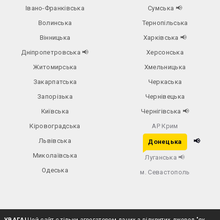
Івано-Франківська
Сумська
📢
Волинська
Тернопільська
Вінницька
Харківська
📢
Дніпропетровська
📢
Херсонська
Житомирська
Хмельницька
Закарпатська
Черкаська
Запорізька
Чернівецька
Київська
Чернігівська
📢
Кіровоградська
АР Крим
Львівська
📢
Донецька
Миколаївська
Луганська
📢
Одеська
м. Севастополь