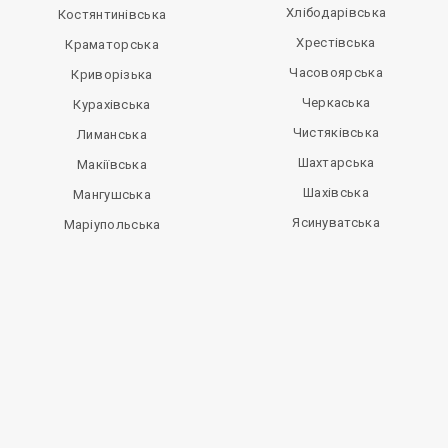
Хлібодарівська
Костянтинівська
Хрестівська
Краматорська
Часовоярська
Криворізька
Черкаська
Курахівська
Чистяківська
Лиманська
Шахтарська
Макіївська
Шахівська
Мангушська
Ясинуватська
Маріупольська