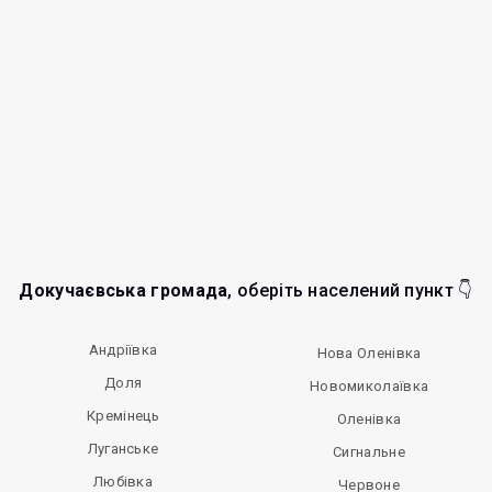
Докучаєвська громада
, оберіть населений пункт 👇
Андріївка
Нова Оленівка
Доля
Новомиколаївка
Кремінець
Оленівка
Луганське
Сигнальне
Любівка
Червоне