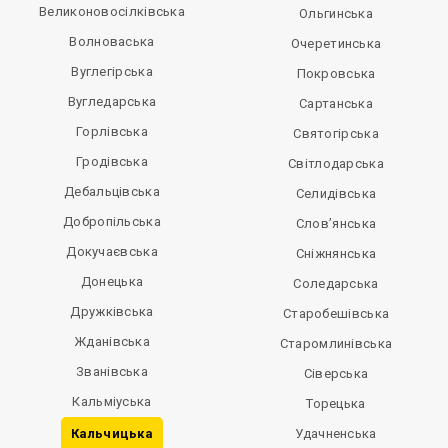
Великоновосілківська
Ольгинська
Волноваська
Очеретинська
Вуглегірська
Покровська
Вугледарська
Сартанська
Горлівська
Святогірська
Гродівська
Світлодарська
Дебальцівська
Селидівська
Добропільська
Слов’янська
Докучаєвська
Сніжнянська
Донецька
Соледарська
Дружківська
Старобешівська
Жданівська
Старомлинівська
Званівська
Сіверська
Кальміуська
Торецька
Кальчицька
Удачненська