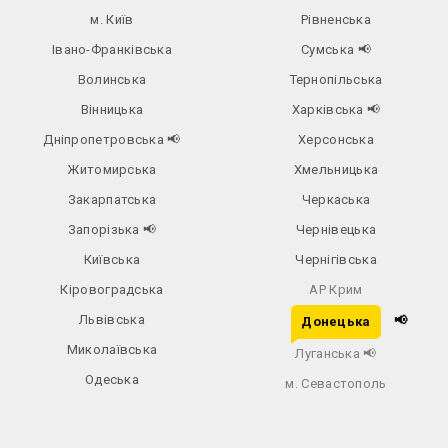
м. Київ
Рівненська
Івано-Франківська
Сумська
📢
Волинська
Тернопільська
Вінницька
Харківська
📢
Дніпропетровська
📢
Херсонська
Житомирська
Хмельницька
Закарпатська
Черкаська
Запорізька
📢
Чернівецька
Київська
Чернігівська
Кіровоградська
АР Крим
Львівська
📢
Донецька
Миколаївська
Луганська
📢
Одеська
м. Севастополь