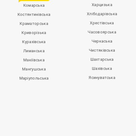
Харцизька
Комарська
Хлібодарівська
Костянтинівська
Хрестівська
Краматорська
Часовоярська
Криворізька
Черкаська
Курахівська
Чистяківська
Лиманська
Шахтарська
Макіївська
Шахівська
Мангушська
Ясинуватська
Маріупольська