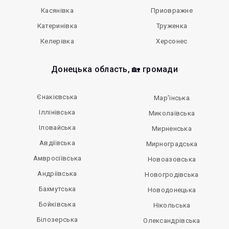
Касянівка
Приовражне
Катеринівка
Труженка
Келерівка
Херсонес
Донецька область, 🏡 громади
Єнакієвська
Мар’їнська
Іллінівська
Миколаївська
Іловайська
Мирненська
Авдіївська
Мирноградська
Амвросіївська
Новоазовська
Андріївська
Новогродівська
Бахмутська
Новодонецька
Бойківська
Нікольська
Білозерська
Олександрівська