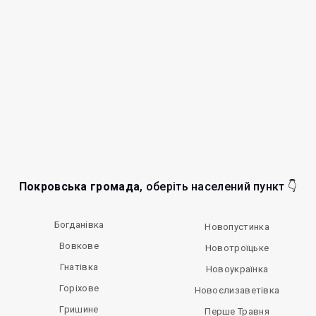
Покровська громада
, оберіть населений пункт 👇
Богданівка
Новопустинка
Вовкове
Новотроїцьке
Гнатівка
Новоукраїнка
Горіхове
Новоєлизаветівка
Гришине
Перше Травня