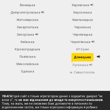
Вінницька
Харківська
📢
Дніпропетровська
📢
Херсонська
Житомирська
Хмельницька
Закарпатська
Черкаська
Запорізька
📢
Чернівецька
Київська
Чернігівська
📢
Кіровоградська
АР Крим
Львівська
📢
Донецька
Миколаївська
Луганська
📢
Одеська
м. Севастополь
УВАГА!
Цей сайт є тільки агрегатором даних з відкритих джерел "як
вони є", та
не має відношення до влади та енергопостачальників
.
Тому, на жаль, ми не зможемо Вам допомогти в питаннях по
відключенням світла, ми тільки агрегуємо інформацію й робимо