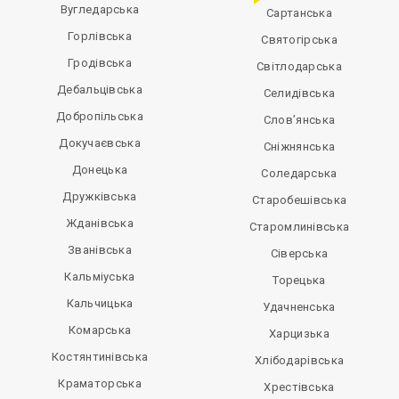
Вугледарська
Сартанська
Горлівська
Святогірська
Гродівська
Світлодарська
Дебальцівська
Селидівська
Добропільська
Слов’янська
Докучаєвська
Сніжнянська
Донецька
Соледарська
Дружківська
Старобешівська
Жданівська
Старомлинівська
Званівська
Сіверська
Кальміуська
Торецька
Кальчицька
Удачненська
Комарська
Харцизька
Костянтинівська
Хлібодарівська
Краматорська
Хрестівська