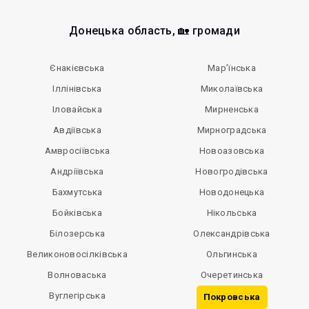
Донецька область, 🏡 громади
Єнакієвська
Мар’їнська
Іллінівська
Миколаївська
Іловайська
Мирненська
Авдіївська
Мирноградська
Амвросіївська
Новоазовська
Андріївська
Новогродівська
Бахмутська
Новодонецька
Бойківська
Нікольська
Білозерська
Олександрівська
Великоновосілківська
Ольгинська
Волноваська
Очеретинська
Вуглегірська
Покровська