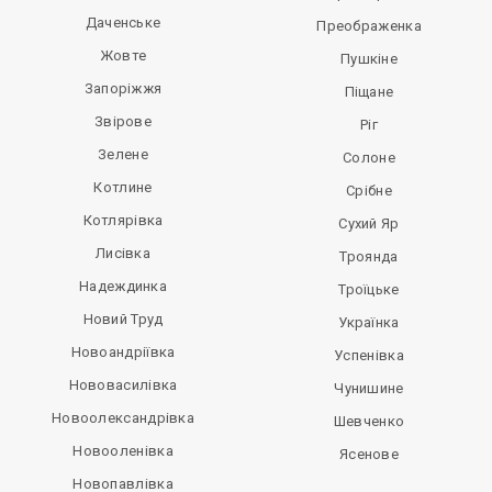
Даченське
Преображенка
Жовте
Пушкіне
Запоріжжя
Піщане
Звірове
Ріг
Зелене
Солоне
Котлине
Срібне
Котлярівка
Сухий Яр
Лисівка
Троянда
Надеждинка
Троїцьке
Новий Труд
Українка
Новоандріївка
Успенівка
Нововасилівка
Чунишине
Новоолександрівка
Шевченко
Новооленівка
Ясенове
Новопавлівка