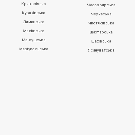
Криворізька
Часовоярська
Курахівська
Черкаська
Лиманська
Чистяківська
Макіївська
Шахтарська
Мангушська
Шахівська
Маріупольська
Ясинуватська