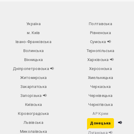
Україна
Полтавська
м. Київ
Рівненська
Івано-Франківська
Сумська
📢
Волинська
Тернопільська
Вінницька
Харківська
📢
Дніпропетровська
📢
Херсонська
Житомирська
Хмельницька
Закарпатська
Черкаська
Запорізька
📢
Чернівецька
Київська
Чернігівська
Кіровоградська
АР Крим
Львівська
📢
Донецька
Миколаївська
Луганська
📢