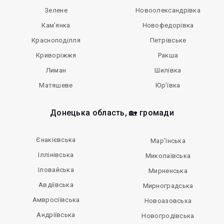
Зелене
Новоолександрівка
Кам’янка
Новофедорівка
Красноподілля
Петрівське
Криворіжжя
Ракша
Лиман
Шилівка
Матяшеве
Юр’ївка
Донецька область, 🏡 громади
Єнакієвська
Мар’їнська
Іллінівська
Миколаївська
Іловайська
Мирненська
Авдіївська
Мирноградська
Амвросіївська
Новоазовська
Андріївська
Новогродівська