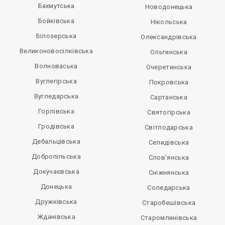
Бахмутська
Новодонецька
Бойківська
Нікольська
Білозерська
Олександрівська
Великоновосілківська
Ольгинська
Волноваська
Очеретинська
Вуглегірська
Покровська
Вугледарська
Сартанська
Горлівська
Святогірська
Гродівська
Світлодарська
Дебальцівська
Селидівська
Добропільська
Слов’янська
Докучаєвська
Сніжнянська
Донецька
Соледарська
Дружківська
Старобешівська
Жданівська
Старомлинівська