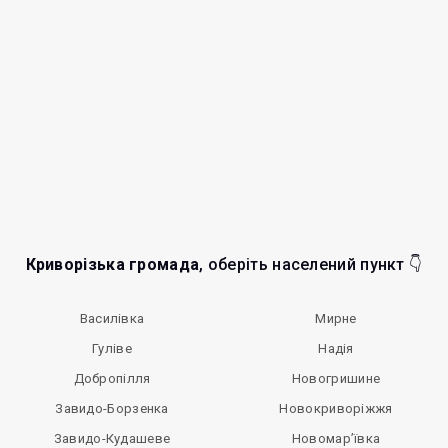
Криворізька громада
, оберіть населений пункт 👇
Василівка
Мирне
Гуліве
Надія
Добропілля
Новогришине
Завидо-Борзенка
Новокриворіжжя
Завидо-Кудашеве
Новомар’ївка