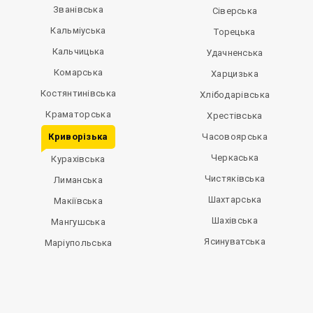
Званівська
Сіверська
Кальміуська
Торецька
Кальчицька
Удачненська
Комарська
Харцизька
Костянтинівська
Хлібодарівська
Краматорська
Хрестівська
Криворізька
Часовоярська
Черкаська
Курахівська
Чистяківська
Лиманська
Шахтарська
Макіївська
Шахівська
Мангушська
Ясинуватська
Маріупольська