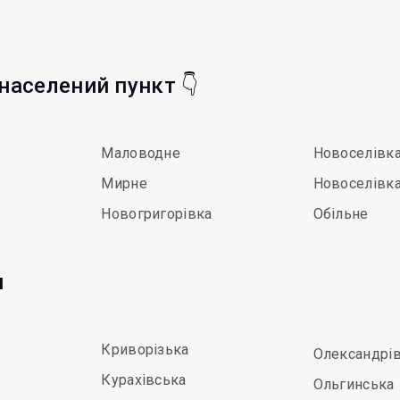
 населений пункт 👇
Маловодне
Новоселівк
Мирне
Новоселівка
Новогригорівка
Обільне
и
Криворізька
Олександрі
Курахівська
Ольгинська