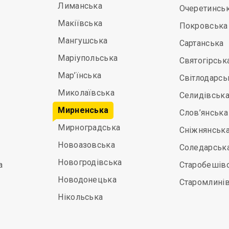
Лиманська
Очеретинсь
Макіївська
Покровська
Мангушська
Сартанська
Маріупольська
Святогірськ
Мар’їнська
Світлодарсь
Миколаївська
Селидівськ
Мирненська
Слов’янська
Мирноградська
Сніжнянськ
Новоазовська
Соледарськ
Новогродівська
а
Старобешів
Новодонецька
Старомлині
Нікольська