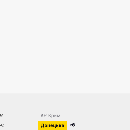
📢
АР Крим
📢
📢
Донецька