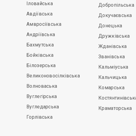
Іловайська
Добропільська
Авдіївська
Докучаєвська
Амвросіївська
Донецька
Андріївська
Дружківська
Бахмутська
Жданівська
Бойківська
Званівська
Білозерська
Кальміуська
Великоновосілківська
Кальчицька
Волноваська
Комарська
Вуглегірська
Костянтинівськ
Вугледарська
Краматорська
Горлівська