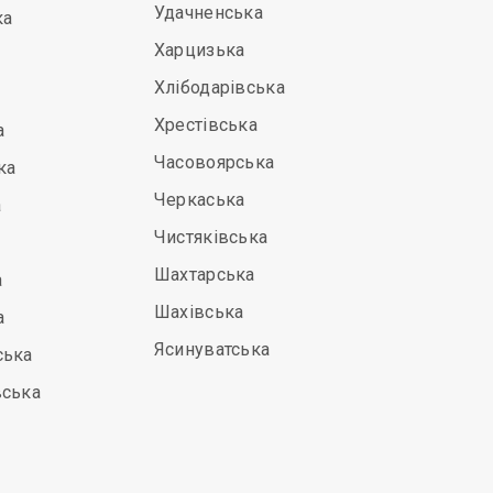
Удачненська
ка
Харцизька
Хлібодарівська
Хрестівська
а
Часовоярська
ка
Черкаська
а
Чистяківська
Шахтарська
а
Шахівська
а
Ясинуватська
ська
вська