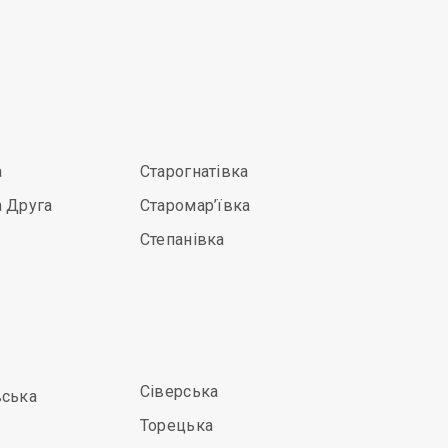
а
Старогнатівка
 Друга
Старомар’ївка
Степанівка
Сіверська
вська
Торецька