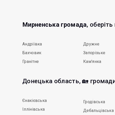
Мирненська громада
, оберіть
Андріївка
Дружне
Бахчовик
Запорізьке
Гранітне
Кам’янка
Донецька область, 🏡 громад
Єнакієвська
Гродівська
Іллінівська
Дебальцівська