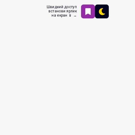
Швидкий доступ
встанови ярлик
на екран 📱 →