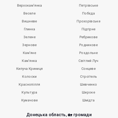
Верхокам’янка
Петрівське
Веселе
Побєда
Вишневе
Прохорівське
Глинка
Підгірне
Зелене
Ребрикове
Зернове
Родникове
Кам’яне
Роздольне
Кам’янка
Світлий Луч
Кипуча Криниця
Сонцеве
Колоски
Строїтель
Краснопілля
Шевченко
Культура
Широке
Кумачове
Шмідта
Донецька область, 🏡 громади