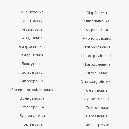
Єнакієвська
Мар’їнська
Іллінівська
Миколаївська
Іловайська
Мирненська
Авдіївська
Мирноградська
Амвросіївська
Новоазовська
Андріївська
Новогродівська
Бахмутська
Новодонецька
Бойківська
Нікольська
Білозерська
Олександрівська
Великоновосілківська
Ольгинська
Волноваська
Очеретинська
Вуглегірська
Покровська
Вугледарська
Сартанська
Горлівська
Святогірська