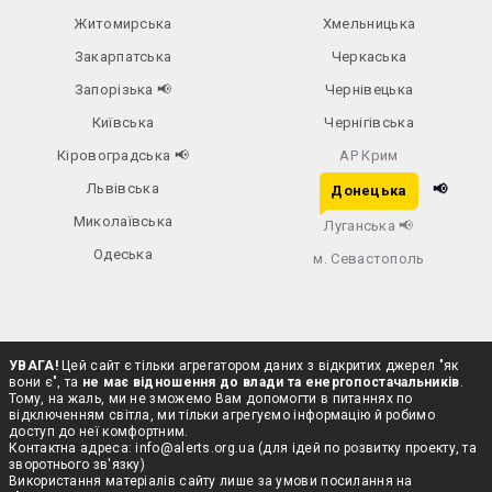
Житомирська
Хмельницька
Закарпатська
Черкаська
Запорізька
📢
Чернівецька
Київська
Чернігівська
Кіровоградська
📢
АР Крим
Львівська
📢
Донецька
Миколаївська
Луганська
📢
Одеська
м. Севастополь
УВАГА!
Цей сайт є тільки агрегатором даних з відкритих джерел "як
вони є", та
не має відношення до влади та енергопостачальників
.
Тому, на жаль, ми не зможемо Вам допомогти в питаннях по
відключенням світла, ми тільки агрегуємо інформацію й робимо
доступ до неї комфортним.
Контактна адреса:
info@alerts.org.ua
(для ідей по розвитку проекту, та
зворотнього зв'язку)
Використання матеріалів сайту лише за умови посилання на