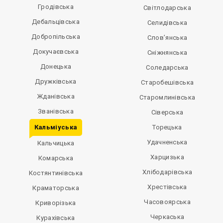
Гродівська
Світлодарська
Дебальцівська
Селидівська
Добропільська
Слов’янська
Докучаєвська
Сніжнянська
Донецька
Соледарська
Дружківська
Старобешівська
Жданівська
Старомлинівська
Званівська
Сіверська
Кальміуська
Торецька
Удачненська
Кальчицька
Харцизька
Комарська
Хлібодарівська
Костянтинівська
Хрестівська
Краматорська
Часовоярська
Криворізька
Черкаська
Курахівська