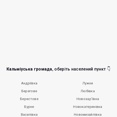
Кальміуська громада
, оберіть населений пункт 👇
Андріївка
Лужки
Берегове
Любівка
Берестове
Новозар’ївка
Бурне
Новокатеринівка
Василівка
Новомихайлівка