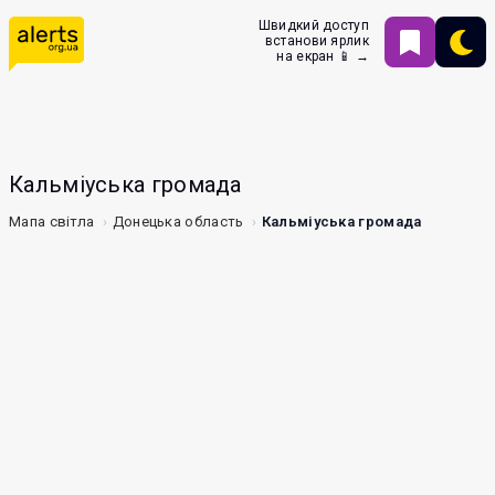
Швидкий доступ
встанови ярлик
на екран 📱 →
Кальміуська громада
Мапа світла
Донецька область
Кальміуська громада