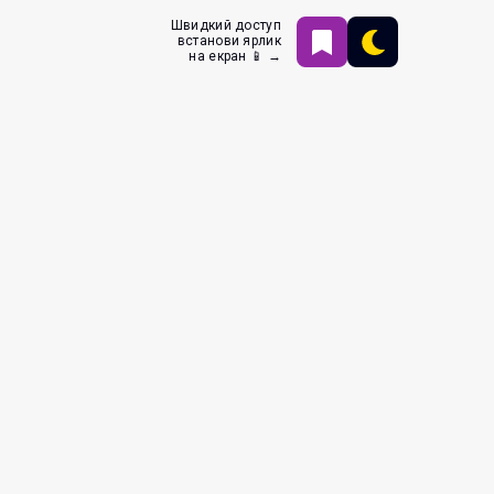
Швидкий доступ
встанови ярлик
на екран 📱 →