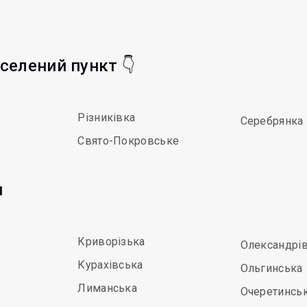
аселений пункт 👇
Різниківка
Серебрянка
Свято-Покровське
и
Криворізька
Олександрі
Курахівська
Ольгинська
Лиманська
Очеретинсь