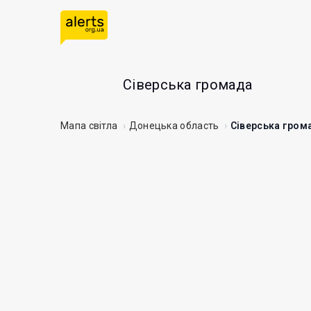
Сіверська громада
Мапа світла
Донецька область
Сіверська гром