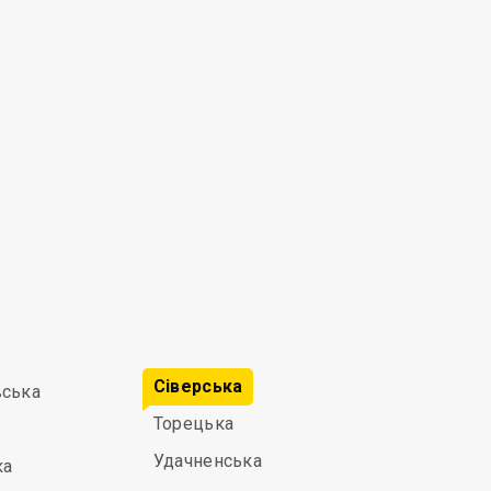
Сіверська
вська
Торецька
Удачненська
ка