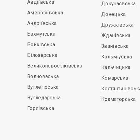
Авдіївська
Докучаєвська
Амвросіївська
Донецька
Андріївська
Дружківська
Бахмутська
Жданівська
Бойківська
Званівська
Білозерська
Кальміуська
Великоновосілківська
Кальчицька
Волноваська
Комарська
Вуглегірська
Костянтинівськ
Вугледарська
Краматорська
Горлівська