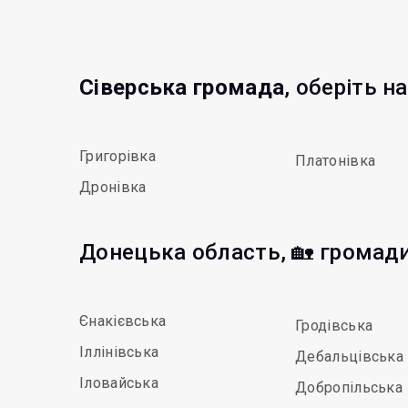
Сіверська громада
, оберіть н
Григорівка
Платонівка
Дронівка
Донецька область, 🏡 громад
Єнакієвська
Гродівська
Іллінівська
Дебальцівська
Іловайська
Добропільська