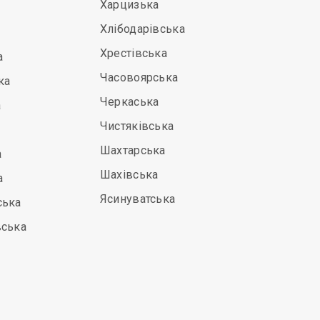
Харцизька
Хлібодарівська
Хрестівська
а
Часовоярська
ка
Черкаська
а
Чистяківська
Шахтарська
а
Шахівська
а
Ясинуватська
ська
вська