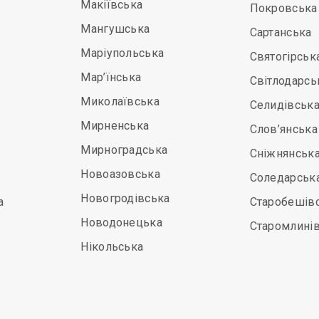
Макіївська
Покровська
Мангушська
Сартанська
Маріупольська
Святогірськ
Мар’їнська
Світлодарсь
Миколаївська
Селидівськ
Мирненська
Слов’янська
Мирноградська
Сніжнянськ
Новоазовська
Соледарськ
Новогродівська
а
Старобешів
Новодонецька
Старомлині
Нікольська