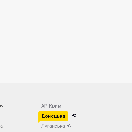
📢
АР Крим
📢
Донецька
а
Луганська
📢