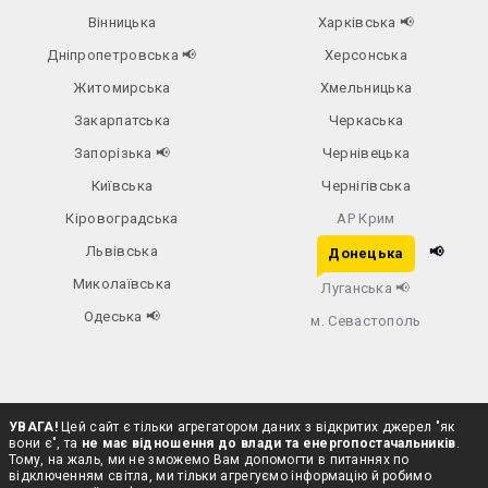
Вінницька
Харківська
📢
Дніпропетровська
📢
Херсонська
Житомирська
Хмельницька
Закарпатська
Черкаська
Запорізька
📢
Чернівецька
Київська
Чернігівська
Кіровоградська
АР Крим
Львівська
📢
Донецька
Миколаївська
Луганська
📢
Одеська
📢
м. Севастополь
УВАГА!
Цей сайт є тільки агрегатором даних з відкритих джерел "як
вони є", та
не має відношення до влади та енергопостачальників
.
Тому, на жаль, ми не зможемо Вам допомогти в питаннях по
відключенням світла, ми тільки агрегуємо інформацію й робимо