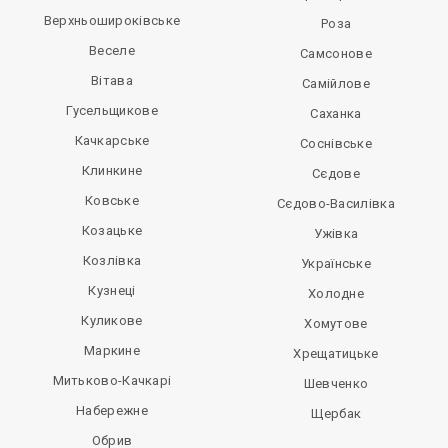
Верхньошироківське
Роза
Веселе
Самсонове
Вітава
Самійлове
Гусельщикове
Саханка
Качкарське
Соснівське
Клинкине
Сєдове
Ковське
Сєдово-Василівка
Козацьке
Ужівка
Козлівка
Українське
Кузнеці
Холодне
Куликове
Хомутове
Маркине
Хрещатицьке
Митьково-Качкарі
Шевченко
Набережне
Щербак
Обрив