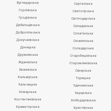
Вугледарська
Сартанська
Горлівська
Святогірська
Гродівська
Світлодарська
Дебальцівська
Селидівська
Добропільська
Слов’янська
Докучаєвська
Сніжнянська
Донецька
Соледарська
Дружківська
Старобешівська
Жданівська
Старомлинівська
Званівська
Сіверська
Кальміуська
Торецька
Кальчицька
Удачненська
Комарська
Харцизька
Костянтинівська
Хлібодарівська
Краматорська
Хрестівська