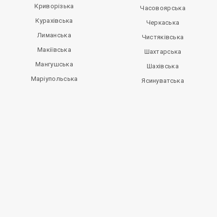
Криворізька
Часовоярська
Курахівська
Черкаська
Лиманська
Чистяківська
Макіївська
Шахтарська
Мангушська
Шахівська
Маріупольська
Ясинуватська