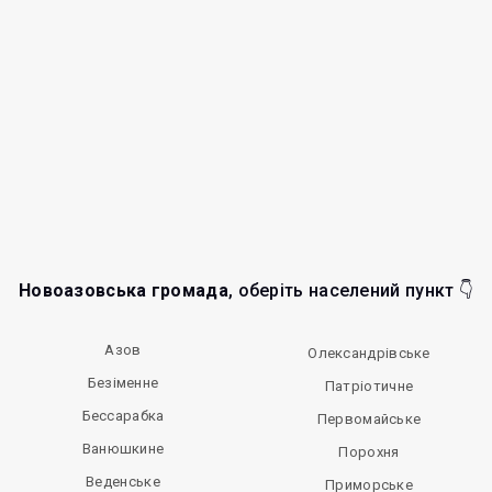
Новоазовська громада
, оберіть населений пункт 👇
Азов
Олександрівське
Безіменне
Патріотичне
Бессарабка
Первомайське
Ванюшкине
Порохня
Веденське
Приморське