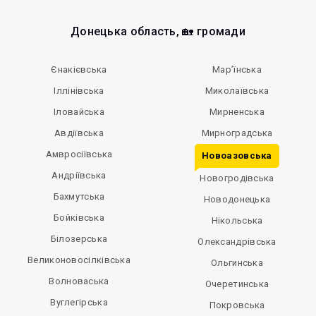
Донецька область, 🏡 громади
Єнакієвська
Мар’їнська
Іллінівська
Миколаївська
Іловайська
Мирненська
Авдіївська
Мирноградська
Амвросіївська
Новоазовська
Андріївська
Новогродівська
Бахмутська
Новодонецька
Бойківська
Нікольська
Білозерська
Олександрівська
Великоновосілківська
Ольгинська
Волноваська
Очеретинська
Вуглегірська
Покровська