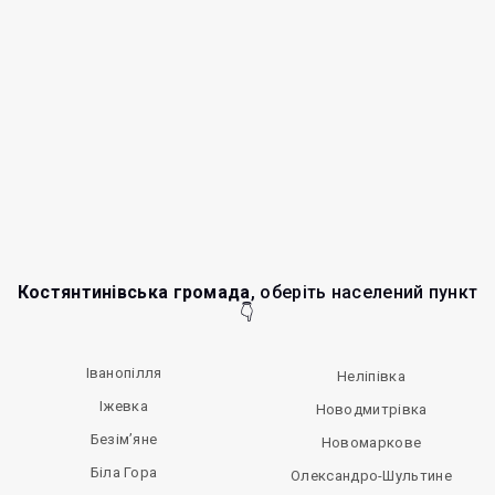
Костянтинівська громада
, оберіть населений пункт
👇
Іванопілля
Неліпівка
Іжевка
Новодмитрівка
Безім’яне
Новомаркове
Біла Гора
Олександро-Шультине