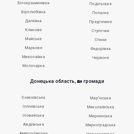
Білокузьминівка
Подільське
Віролюбівка
Попасне
Диліївка
Предтечине
Клинове
Ступочки
Майське
Стінки
Маркове
Федорівка
Миколаївка
Червоне
Молочарка
Донецька область, 🏡 громади
Єнакієвська
Мар’їнська
Іллінівська
Миколаївська
Іловайська
Мирненська
Авдіївська
Мирноградська
Амвросіївська
Новоазовська