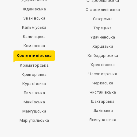
Старобешівська
Жданівська
Старомлинівська
Званівська
Сіверська
Кальміуська
Торецька
Кальчицька
Удачненська
Комарська
Харцизька
Костянтинівська
Хлібодарівська
Хрестівська
Краматорська
Часовоярська
Криворізька
Черкаська
Курахівська
Чистяківська
Лиманська
Шахтарська
Макіївська
Шахівська
Мангушська
Ясинуватська
Маріупольська