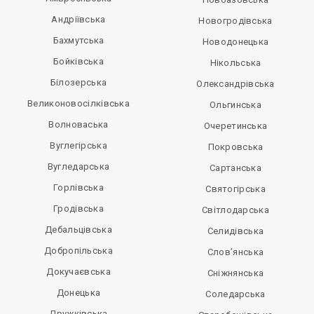
Андріївська
Новогродівська
Бахмутська
Новодонецька
Бойківська
Нікольська
Білозерська
Олександрівська
Великоновосілківська
Ольгинська
Волноваська
Очеретинська
Вуглегірська
Покровська
Вугледарська
Сартанська
Горлівська
Святогірська
Гродівська
Світлодарська
Дебальцівська
Селидівська
Добропільська
Слов’янська
Докучаєвська
Сніжнянська
Донецька
Соледарська
Дружківська