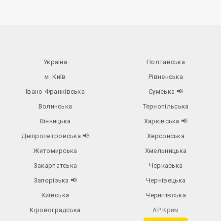
Україна
Полтавська
м. Київ
Рівненська
Івано-Франківська
Сумська
📢
Волинська
Тернопільська
Вінницька
Харківська
📢
Дніпропетровська
📢
Херсонська
Житомирська
Хмельницька
Закарпатська
Черкаська
Запорізька
📢
Чернівецька
Київська
Чернігівська
Кіровоградська
АР Крим