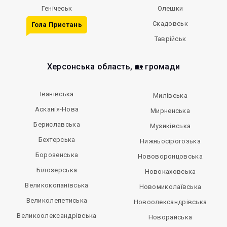
Генічеськ
Олешки
Скадовськ
Гола Пристань
Таврійськ
Херсонська область, 🏡 громади
Іванівська
Милівська
Асканія-Нова
Мирненська
Бериславська
Музиківська
Бехтерська
Нижньосірогозька
Борозенська
Нововоронцовська
Білозерська
Новокаховська
Великокопанівська
Новомиколаївська
Великолепетиська
Новоолександрівська
Великоолександрівська
Новорайська