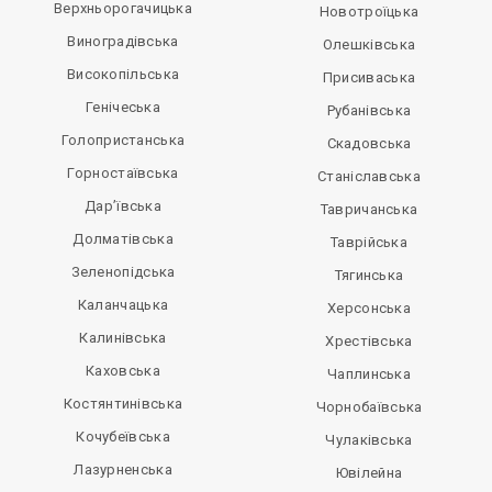
Верхньорогачицька
Новотроїцька
Виноградівська
Олешківська
Високопільська
Присиваська
Генічеська
Рубанівська
Голопристанська
Скадовська
Горностаївська
Станіславська
Дар’ївська
Тавричанська
Долматівська
Таврійська
Зеленопідська
Тягинська
Каланчацька
Херсонська
Калинівська
Хрестівська
Каховська
Чаплинська
Костянтинівська
Чорнобаївська
Кочубеївська
Чулаківська
Лазурненська
Ювілейна