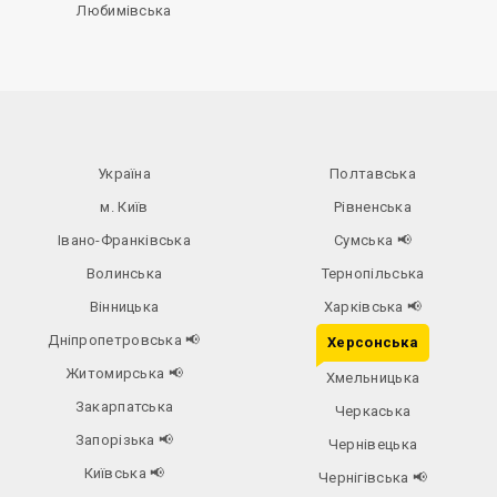
Любимівська
Україна
Полтавська
м. Київ
Рівненська
Івано-Франківська
Сумська
📢
Волинська
Тернопільська
Вінницька
Харківська
📢
Дніпропетровська
📢
Херсонська
Житомирська
📢
Хмельницька
Закарпатська
Черкаська
Запорізька
📢
Чернівецька
Київська
📢
Чернігівська
📢