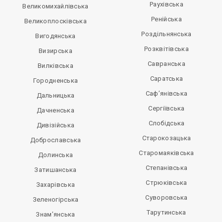
Раухівська
Великомихайлівська
Ренійська
Великоплосківська
Роздільнянська
Вигодянська
Розквітівська
Визирська
Савранська
Вилківська
Саратська
Городненська
Саф’янівська
Дальницька
Сергіївська
Дачненська
Слобідська
Дивізійська
Старокозацька
Доброславська
Старомаяківська
Долинська
Степанівська
Затишанська
Стрюківська
Захарівська
Суворовська
Зеленогірська
Тарутинська
Знам’янська