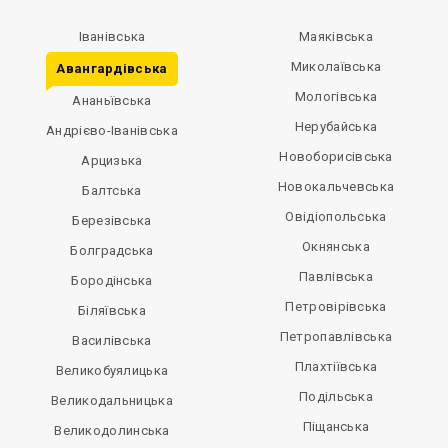
Іванівська
Маяківська
Миколаївська
Авангардівська
Мологівська
Ананьївська
Нерубайська
Андрієво-Іванівська
Новоборисівська
Арцизька
Новокальчевська
Балтська
Овідіопольська
Березівська
Окнянська
Болградська
Павлівська
Бородінська
Петровірівська
Біляївська
Петропавлівська
Василівська
Плахтіївська
Великобуялицька
Подільська
Великодальницька
Піщанська
Великодолинська