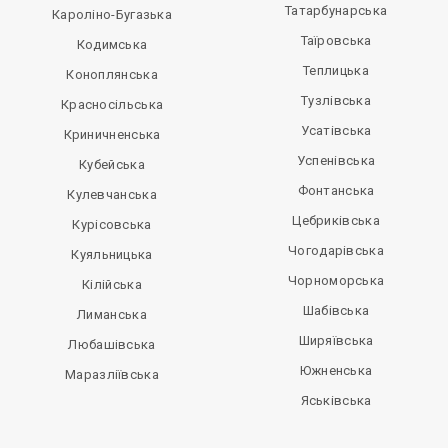
Татарбунарська
Кароліно-Бугазька
Таїровська
Кодимська
Теплицька
Коноплянська
Тузлівська
Красносільська
Усатівська
Криничненська
Успенівська
Кубейська
Фонтанська
Кулевчанська
Цебриківська
Курісовська
Чогодарівська
Куяльницька
Чорноморська
Кілійська
Шабівська
Лиманська
Ширяївська
Любашівська
Южненська
Маразліївська
Яськівська