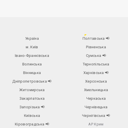
Україна
Полтавська
📢
м. Київ
Рівненська
Івано-Франківська
Сумська
📢
Волинська
Тернопільська
Вінницька
Харківська
📢
Дніпропетровська
📢
Херсонська
Житомирська
Хмельницька
Закарпатська
Черкаська
Запорізька
📢
Чернівецька
Київська
Чернігівська
📢
Кіровоградська
📢
АР Крим