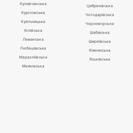
Кулевчанська
Цебриківська
Курісовська
Чогодарівська
Куяльницька
Чорноморська
Кілійська
Шабівська
Лиманська
Ширяївська
Любашівська
Южненська
Маразліївська
Яськівська
Маяківська