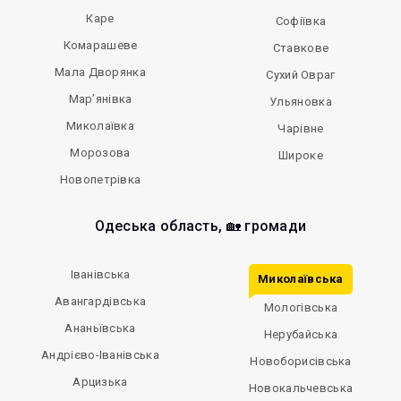
Каре
Софіївка
Комарашеве
Ставкове
Мала Дворянка
Сухий Овраг
Мар’янівка
Ульяновка
Миколаївка
Чарівне
Морозова
Широке
Новопетрівка
Одеська область, 🏡 громади
Іванівська
Миколаївська
Авангардівська
Мологівська
Ананьївська
Нерубайська
Андрієво-Іванівська
Новоборисівська
Арцизька
Новокальчевська