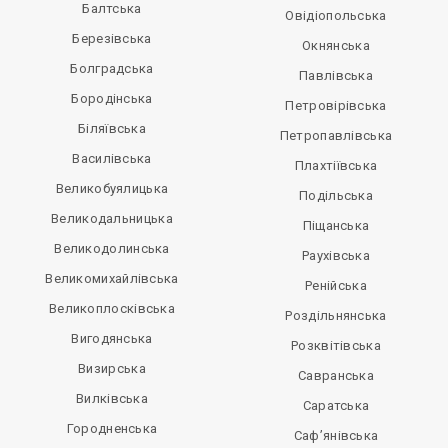
Балтська
Овідіопольська
Березівська
Окнянська
Болградська
Павлівська
Бородінська
Петровірівська
Біляївська
Петропавлівська
Василівська
Плахтіївська
Великобуялицька
Подільська
Великодальницька
Піщанська
Великодолинська
Раухівська
Великомихайлівська
Ренійська
Великоплосківська
Роздільнянська
Вигодянська
Розквітівська
Визирська
Савранська
Вилківська
Саратська
Городненська
Саф’янівська