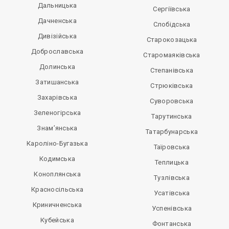
Дальницька
Сергіївська
Дачненська
Слобідська
Дивізійська
Старокозацька
Доброславська
Старомаяківська
Долинська
Степанівська
Затишанська
Стрюківська
Захарівська
Суворовська
Зеленогірська
Тарутинська
Знам’янська
Татарбунарська
Кароліно-Бугазька
Таїровська
Кодимська
Теплицька
Коноплянська
Тузлівська
Красносільська
Усатівська
Криничненська
Успенівська
Кубейська
Фонтанська