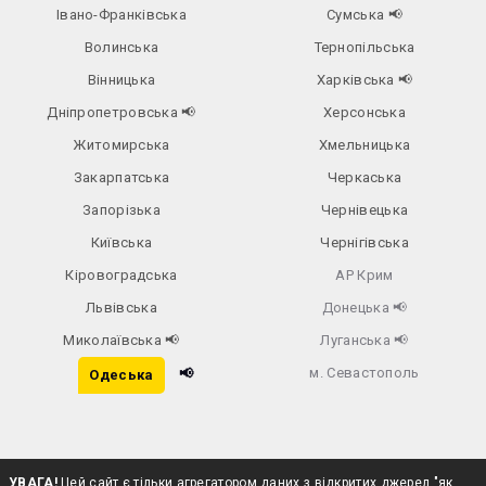
Івано-Франківська
Сумська
📢
Волинська
Тернопільська
Вінницька
Харківська
📢
Дніпропетровська
📢
Херсонська
Житомирська
Хмельницька
Закарпатська
Черкаська
Запорізька
Чернівецька
Київська
Чернігівська
Кіровоградська
АР Крим
Львівська
Донецька
📢
Миколаївська
📢
Луганська
📢
м. Севастополь
📢
Одеська
УВАГА!
Цей сайт є тільки агрегатором даних з відкритих джерел "як