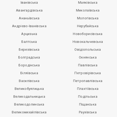
Іванівська
Маяківська
Авангардівська
Миколаївська
Ананьївська
Мологівська
Андрієво-Іванівська
Нерубайська
Арцизька
Новоборисівська
Балтська
Новокальчевська
Березівська
Овідіопольська
Болградська
Окнянська
Бородінська
Павлівська
Біляївська
Петровірівська
Василівська
Петропавлівська
Великобуялицька
Плахтіївська
Великодальницька
Подільська
Великодолинська
Піщанська
Великомихайлівська
Раухівська