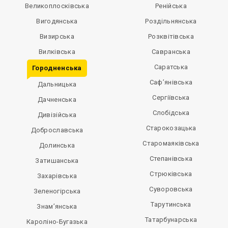
Великоплосківська
Ренійська
Вигодянська
Роздільнянська
Визирська
Розквітівська
Вилківська
Савранська
Саратська
Городненська
Саф’янівська
Дальницька
Сергіївська
Дачненська
Слобідська
Дивізійська
Старокозацька
Доброславська
Старомаяківська
Долинська
Степанівська
Затишанська
Стрюківська
Захарівська
Суворовська
Зеленогірська
Тарутинська
Знам’янська
Татарбунарська
Кароліно-Бугазька