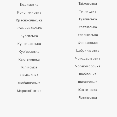
Таїровська
Кодимська
Теплицька
Коноплянська
Тузлівська
Красносільська
Усатівська
Криничненська
Успенівська
Кубейська
Фонтанська
Кулевчанська
Цебриківська
Курісовська
Чогодарівська
Куяльницька
Чорноморська
Кілійська
Шабівська
Лиманська
Ширяївська
Любашівська
Южненська
Маразліївська
Яськівська