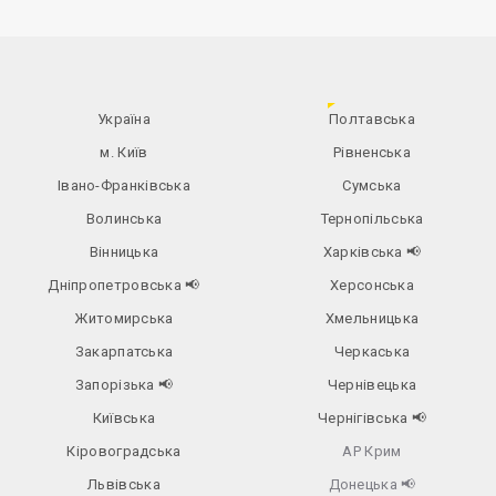
Україна
Полтавська
м. Київ
Рівненська
Івано-Франківська
Сумська
Волинська
Тернопільська
Вінницька
Харківська
📢
Дніпропетровська
📢
Херсонська
Житомирська
Хмельницька
Закарпатська
Черкаська
Запорізька
📢
Чернівецька
Київська
Чернігівська
📢
Кіровоградська
АР Крим
Львівська
Донецька
📢