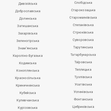
Слобідська
Дивізійська
Старокозацька
Доброславська
Старомаяківська
Долинська
Степанівська
Затишанська
Стрюківська
Захарівська
Суворовська
Зеленогірська
Тарутинська
Знам’янська
Татарбунарська
Кароліно-Бугазька
Таїровська
Кодимська
Теплицька
Коноплянська
Тузлівська
Красносільська
Усатівська
Криничненська
Успенівська
Кубейська
Фонтанська
Кулевчанська
Цебриківська
Курісовська