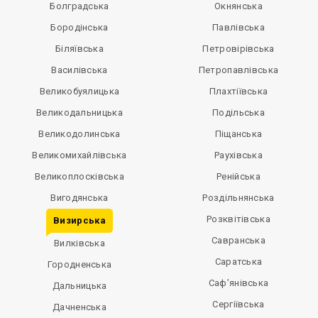
Болградська
Окнянська
Бородінська
Павлівська
Біляївська
Петровірівська
Василівська
Петропавлівська
Великобуялицька
Плахтіївська
Великодальницька
Подільська
Великодолинська
Піщанська
Великомихайлівська
Раухівська
Великоплосківська
Ренійська
Вигодянська
Роздільнянська
Розквітівська
Визирська
Савранська
Вилківська
Саратська
Городненська
Саф’янівська
Дальницька
Сергіївська
Дачненська