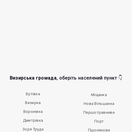
Визирська громада
, оберіть населений пункт 👇
Бутівка
Міщанка
Визирка
Нова Вільшанка
Воронівка
Першотравневе
Дмитрівка
Порт
Зоря Труда
Пшонянове