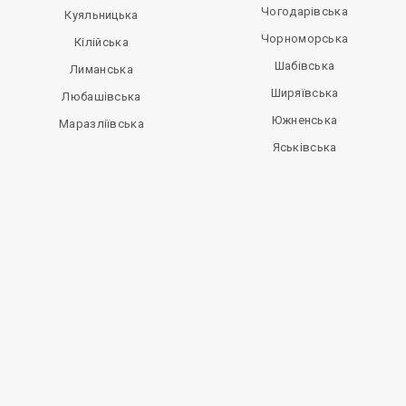
Чогодарівська
Куяльницька
Чорноморська
Кілійська
Шабівська
Лиманська
Ширяївська
Любашівська
Южненська
Маразліївська
Яськівська