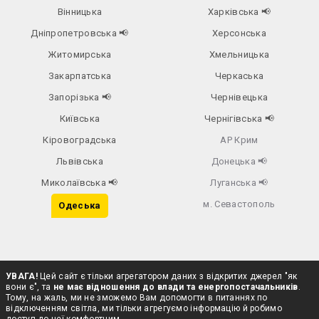
Вінницька
Харківська
📢
Дніпропетровська
📢
Херсонська
Житомирська
Хмельницька
Закарпатська
Черкаська
Запорізька
📢
Чернівецька
Київська
Чернігівська
📢
Кіровоградська
АР Крим
Львівська
Донецька
📢
Миколаївська
📢
Луганська
📢
м. Севастополь
Одеська
УВАГА!
Цей сайт є тільки агрегатором даних з відкритих джерел "як
вони є", та
не має відношення до влади та енергопостачальників
.
Тому, на жаль, ми не зможемо Вам допомогти в питаннях по
відключенням світла, ми тільки агрегуємо інформацію й робимо