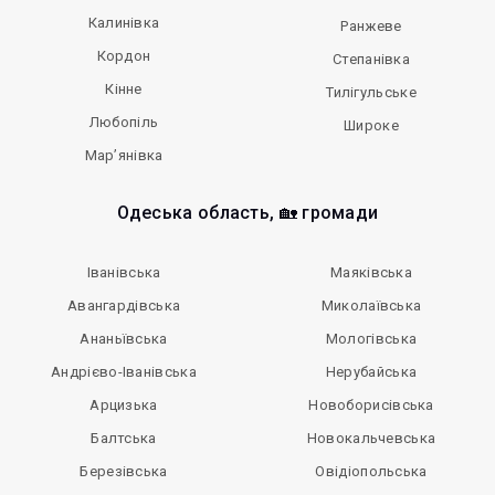
Калинівка
Ранжеве
Кордон
Степанівка
Кінне
Тилігульське
Любопіль
Широке
Мар’янівка
Одеська область, 🏡 громади
Іванівська
Маяківська
Авангардівська
Миколаївська
Ананьївська
Мологівська
Андрієво-Іванівська
Нерубайська
Арцизька
Новоборисівська
Балтська
Новокальчевська
Березівська
Овідіопольська