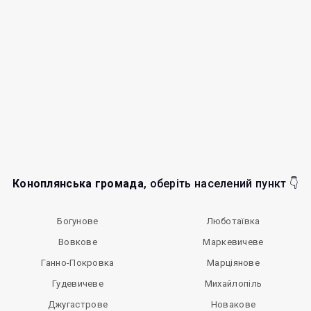
Коноплянська громада
, оберіть населений пункт 👇
Богунове
Люботаївка
Вовкове
Маркевичеве
Ганно-Покровка
Марціянове
Гудевичеве
Михайлопіль
Джугастрове
Новакове