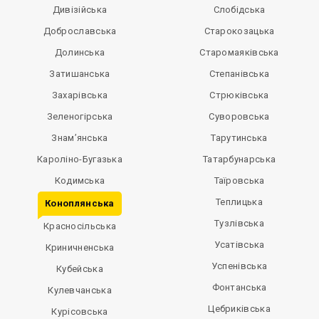
Дивізійська
Слобідська
Доброславська
Старокозацька
Долинська
Старомаяківська
Затишанська
Степанівська
Захарівська
Стрюківська
Зеленогірська
Суворовська
Знам’янська
Тарутинська
Кароліно-Бугазька
Татарбунарська
Кодимська
Таїровська
Теплицька
Коноплянська
Тузлівська
Красносільська
Усатівська
Криничненська
Успенівська
Кубейська
Фонтанська
Кулевчанська
Цебриківська
Курісовська