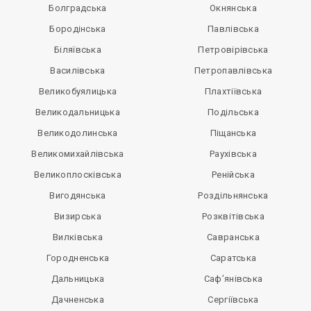
Болградська
Окнянська
Бородінська
Павлівська
Біляївська
Петровірівська
Василівська
Петропавлівська
Великобуялицька
Плахтіївська
Великодальницька
Подільська
Великодолинська
Піщанська
Великомихайлівська
Раухівська
Великоплосківська
Ренійська
Вигодянська
Роздільнянська
Визирська
Розквітівська
Вилківська
Савранська
Городненська
Саратська
Дальницька
Саф’янівська
Дачненська
Сергіївська