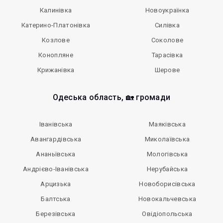
Калинівка
Новоукраїнка
Катерино-Платонівка
Силівка
Козлове
Соколове
Конопляне
Тарасівка
Крижанівка
Шерове
Одеська область, 🏡 громади
Іванівська
Маяківська
Авангардівська
Миколаївська
Ананьївська
Мологівська
Андрієво-Іванівська
Нерубайська
Арцизька
Новоборисівська
Балтська
Новокальчевська
Березівська
Овідіопольська