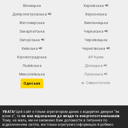
Вінницька
Харківська
📢
Дніпропетровська
📢
Херсонська
Житомирська
Хмельницька
Закарпатська
Черкаська
📢
Запорізька
📢
Чернівецька
Київська
📢
Чернігівська
📢
Кіровоградська
АР Крим
Львівська
Донецька
📢
Миколаївська
Луганська
📢
м. Севастополь
Одеська
УВАГА!
Цей сайт є тільки агрегатором даних з відкритих джерел "як
вони є", та
не має відношення до влади та енергопостачальників
.
Тому, на жаль, ми не зможемо Вам допомогти в питаннях по
відключенням світла, ми тільки агрегуємо інформацію й робимо