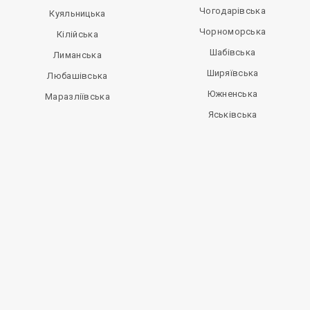
Чогодарівська
Куяльницька
Чорноморська
Кілійська
Шабівська
Лиманська
Ширяївська
Любашівська
Южненська
Маразліївська
Яськівська