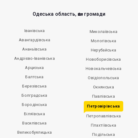
Одеська область, 🏡 громади
Іванівська
Миколаївська
Авангардівська
Мологівська
Ананьївська
Нерубайська
Андрієво-Іванівська
Новоборисівська
Арцизька
Новокальчевська
Балтська
Овідіопольська
Березівська
Окнянська
Болградська
Павлівська
Бородінська
Петровірівська
Біляївська
Петропавлівська
Василівська
Плахтіївська
Великобуялицька
Подільська