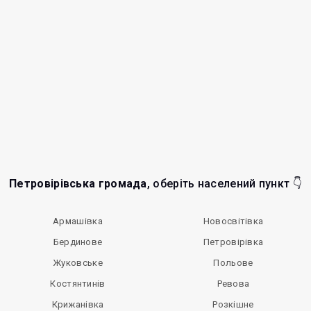
Петровірівська громада
, оберіть населений пункт 👇
Армашівка
Новосвітівка
Бердинове
Петровірівка
Жуковське
Польове
Костянтинів
Ревова
Крижанівка
Розкішне