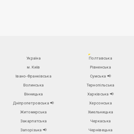
Україна
Полтавська
м. Київ
Рівненська
Івано-Франківська
Сумська
📢
Волинська
Тернопільська
Вінницька
Харківська
📢
Дніпропетровська
📢
Херсонська
Житомирська
Хмельницька
Закарпатська
Черкаська
Запорізька
📢
Чернівецька