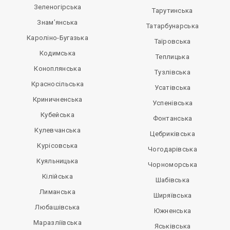
Зеленогірська
Тарутинська
Знам’янська
Татарбунарська
Кароліно-Бугазька
Таїровська
Кодимська
Теплицька
Коноплянська
Тузлівська
Красносільська
Усатівська
Криничненська
Успенівська
Кубейська
Фонтанська
Кулевчанська
Цебриківська
Курісовська
Чогодарівська
Куяльницька
Чорноморська
Кілійська
Шабівська
Лиманська
Ширяївська
Любашівська
Южненська
Маразліївська
Яськівська