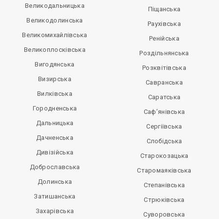
Великодальницька
Піщанська
Великодолинська
Раухівська
Великомихайлівська
Ренійська
Великоплосківська
Роздільнянська
Вигодянська
Розквітівська
Визирська
Савранська
Вилківська
Саратська
Городненська
Саф’янівська
Дальницька
Сергіївська
Дачненська
Слобідська
Дивізійська
Старокозацька
Доброславська
Старомаяківська
Долинська
Степанівська
Затишанська
Стрюківська
Захарівська
Суворовська