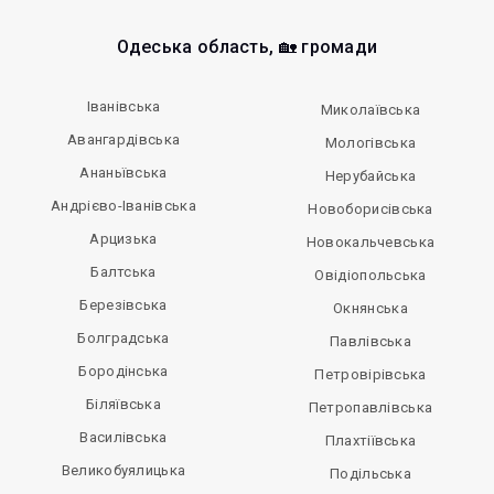
Одеська область, 🏡 громади
Іванівська
Миколаївська
Авангардівська
Мологівська
Ананьївська
Нерубайська
Андрієво-Іванівська
Новоборисівська
Арцизька
Новокальчевська
Балтська
Овідіопольська
Березівська
Окнянська
Болградська
Павлівська
Бородінська
Петровірівська
Біляївська
Петропавлівська
Василівська
Плахтіївська
Великобуялицька
Подільська