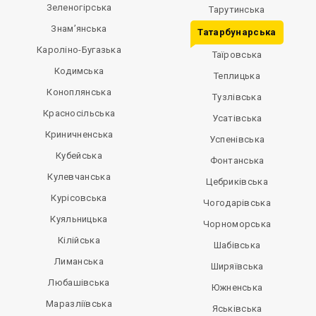
Зеленогірська
Тарутинська
Знам’янська
Татарбунарська
Кароліно-Бугазька
Таїровська
Кодимська
Теплицька
Коноплянська
Тузлівська
Красносільська
Усатівська
Криничненська
Успенівська
Кубейська
Фонтанська
Кулевчанська
Цебриківська
Курісовська
Чогодарівська
Куяльницька
Чорноморська
Кілійська
Шабівська
Лиманська
Ширяївська
Любашівська
Южненська
Маразліївська
Яськівська