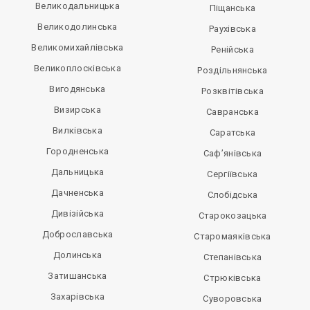
Великодальницька
Піщанська
Великодолинська
Раухівська
Великомихайлівська
Ренійська
Великоплосківська
Роздільнянська
Вигодянська
Розквітівська
Визирська
Савранська
Вилківська
Саратська
Городненська
Саф’янівська
Дальницька
Сергіївська
Дачненська
Слобідська
Дивізійська
Старокозацька
Доброславська
Старомаяківська
Долинська
Степанівська
Затишанська
Стрюківська
Захарівська
Суворовська