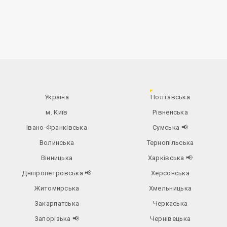
Україна
Полтавська
м. Київ
Рівненська
Івано-Франківська
Сумська
📢
Волинська
Тернопільська
Вінницька
Харківська
📢
Дніпропетровська
📢
Херсонська
Житомирська
Хмельницька
Закарпатська
Черкаська
Запорізька
📢
Чернівецька