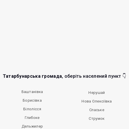
Татарбунарська громада
, оберіть населений пункт 👇
Баштанівка
Нерушай
Борисівка
Нова Олексіївка
Білолісся
Спаське
Глибоке
Струмок
Дельжилер