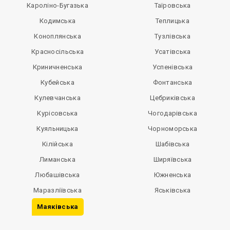
Кароліно-Бугазька
Таїровська
Кодимська
Теплицька
Коноплянська
Тузлівська
Красносільська
Усатівська
Криничненська
Успенівська
Кубейська
Фонтанська
Кулевчанська
Цебриківська
Курісовська
Чогодарівська
Куяльницька
Чорноморська
Кілійська
Шабівська
Лиманська
Ширяївська
Любашівська
Южненська
Маразліївська
Яськівська
Маяківська