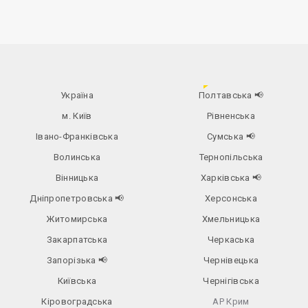
Україна
Полтавська
📢
м. Київ
Рівненська
Івано-Франківська
Сумська
📢
Волинська
Тернопільська
Вінницька
Харківська
📢
Дніпропетровська
📢
Херсонська
Житомирська
Хмельницька
Закарпатська
Черкаська
Запорізька
📢
Чернівецька
Київська
Чернігівська
Кіровоградська
АР Крим