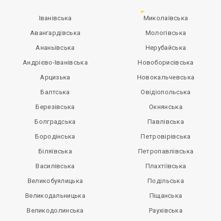
Іванівська
Миколаївська
Авангардівська
Мологівська
Ананьївська
Нерубайська
Андрієво-Іванівська
Новоборисівська
Арцизька
Новокальчевська
Балтська
Овідіопольська
Березівська
Окнянська
Болградська
Павлівська
Бородінська
Петровірівська
Біляївська
Петропавлівська
Василівська
Плахтіївська
Великобуялицька
Подільська
Великодальницька
Піщанська
Великодолинська
Раухівська