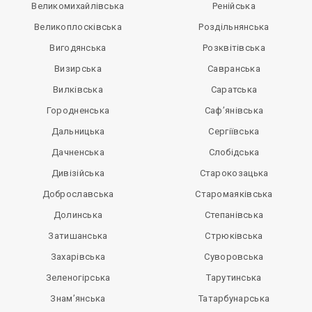
Великомихайлівська
Ренійська
Великоплосківська
Роздільнянська
Вигодянська
Розквітівська
Визирська
Савранська
Вилківська
Саратська
Городненська
Саф’янівська
Дальницька
Сергіївська
Дачненська
Слобідська
Дивізійська
Старокозацька
Доброславська
Старомаяківська
Долинська
Степанівська
Затишанська
Стрюківська
Захарівська
Суворовська
Зеленогірська
Тарутинська
Знам’янська
Татарбунарська