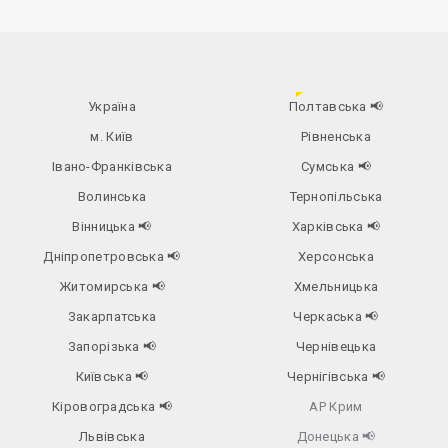
Україна
Полтавська
📢
м. Київ
Рівненська
Івано-Франківська
Сумська
📢
Волинська
Тернопільська
Вінницька
📢
Харківська
📢
Дніпропетровська
📢
Херсонська
Житомирська
📢
Хмельницька
Закарпатська
Черкаська
📢
Запорізька
📢
Чернівецька
Київська
📢
Чернігівська
📢
Кіровоградська
📢
АР Крим
Львівська
Донецька
📢