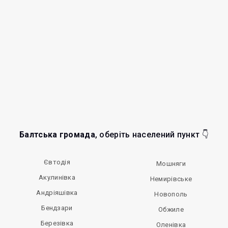
Балтська громада
, оберіть населений пункт 👇
Євтодія
Мошняги
Акулинівка
Немирівське
Андріяшівка
Новополь
Бендзари
Обжиле
Березівка
Оленівка