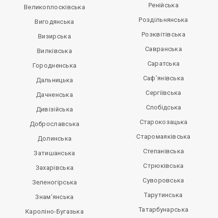
Ренійська
Великоплосківська
Роздільнянська
Вигодянська
Розквітівська
Визирська
Савранська
Вилківська
Саратська
Городненська
Саф’янівська
Дальницька
Сергіївська
Дачненська
Слобідська
Дивізійська
Старокозацька
Доброславська
Старомаяківська
Долинська
Степанівська
Затишанська
Стрюківська
Захарівська
Суворовська
Зеленогірська
Тарутинська
Знам’янська
Татарбунарська
Кароліно-Бугазька