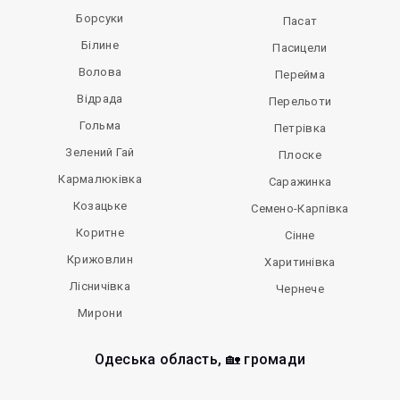
Борсуки
Пасат
Білине
Пасицели
Волова
Перейма
Відрада
Перельоти
Гольма
Петрівка
Зелений Гай
Плоске
Кармалюківка
Саражинка
Козацьке
Семено-Карпівка
Коритне
Сінне
Крижовлин
Харитинівка
Лісничівка
Чернече
Мирони
Одеська область, 🏡 громади