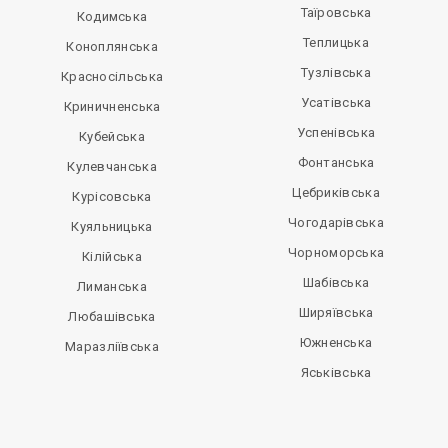
Таїровська
Кодимська
Теплицька
Коноплянська
Тузлівська
Красносільська
Усатівська
Криничненська
Успенівська
Кубейська
Фонтанська
Кулевчанська
Цебриківська
Курісовська
Чогодарівська
Куяльницька
Чорноморська
Кілійська
Шабівська
Лиманська
Ширяївська
Любашівська
Южненська
Маразліївська
Яськівська