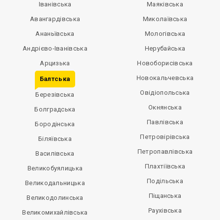
Іванівська
Маяківська
Авангардівська
Миколаївська
Ананьївська
Мологівська
Андрієво-Іванівська
Нерубайська
Арцизька
Новоборисівська
Новокальчевська
Балтська
Овідіопольська
Березівська
Окнянська
Болградська
Павлівська
Бородінська
Петровірівська
Біляївська
Петропавлівська
Василівська
Плахтіївська
Великобуялицька
Подільська
Великодальницька
Піщанська
Великодолинська
Раухівська
Великомихайлівська