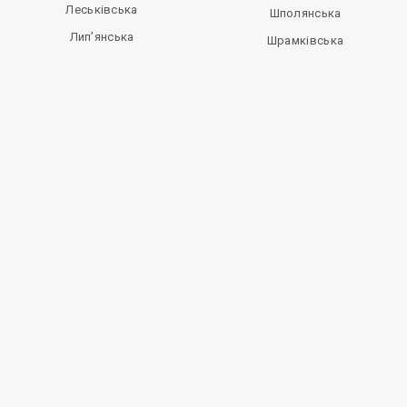
Леськівська
Шполянська
Лип’янська
Шрамківська