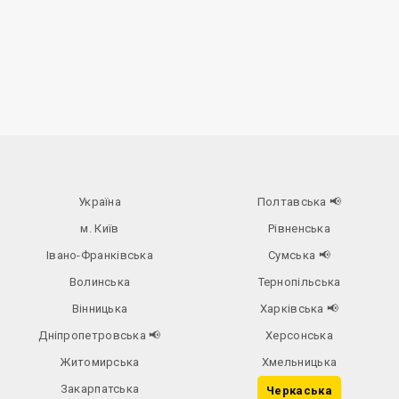
Україна
Полтавська
📢
м. Київ
Рівненська
Івано-Франківська
Сумська
📢
Волинська
Тернопільська
Вінницька
Харківська
📢
Дніпропетровська
📢
Херсонська
Житомирська
Хмельницька
Закарпатська
Черкаська