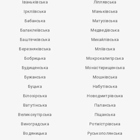
Іваньківська
Ліплявська
Іркліївська
Маньківська
Бабанська
Матусівська
Балаклеївська
Медведівська
Баштечківська
Михайлівська
Березняківська
Мліївська
Бобрицька
Мокрокалигірська
Будищенська
Монастирищенська
Бужанська
Мошнівська
Буцька
Набутівська
Білозірська
Новодмитрівська
Ватутінська
Паланська
Великохутірська
Піщанська
Виноградська
Ротмістрівська
Водяницька
Руськополянська