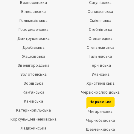
Вознесенська
Сагунівська
Вільшанська
Селищенська
Гельмязівська
Смілянська
Городищенська
Стеблівська
Дмитрушківська
Степанецька
Драбівська
Степанківська
Жашківська
Тальнівська
Звенигородська
Тернівська
Золотоніська
Уманська
Зорівська
Христинівська
Кам’янська
Червонослобідська
Канівська
Черкаська
Катеринопільська
Чигиринська
Корсунь-Шевченківська
Чорнобаївська
Ладижинська
Шевченківська