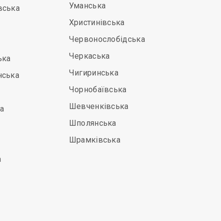
Уманська
вська
Христинівська
Червонослобідська
Черкаська
ька
Чигиринська
нська
Чорнобаївська
Шевченківська
а
Шполянська
Шрамківська
а