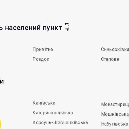
ть населений пункт 👇
Привітне
Синьооківк
Роздол
Степове
ди
Канівська
Монастирищ
Катеринопільська
Мошнівська
Корсунь-Шевченківська
Набутівська