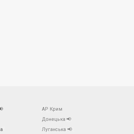
📢
АР Крим
Донецька
📢
а
Луганська
📢