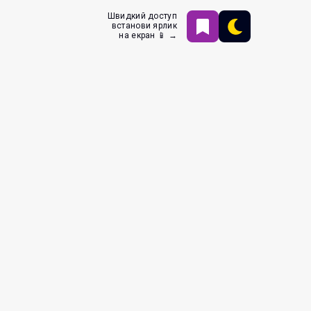
Швидкий доступ
встанови ярлик
на екран 📱 →