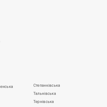
а
Степанківська
енська
Тальнівська
Тернівська