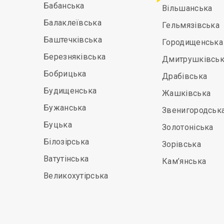
Бабанська
Вільшанська
Балаклеївська
Гельмязівська
Баштечківська
Городищенська
Березняківська
Дмитрушківськ
Бобрицька
Драбівська
Будищенська
Жашківська
Бужанська
Звенигородськ
Буцька
Золотоніська
Білозірська
Зорівська
Ватутінська
Кам’янська
Великохутірська