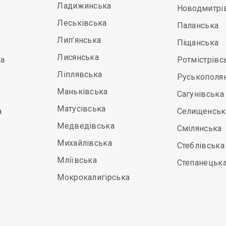
Ладижинська
Новодмитрі
Леськівська
Паланська
Лип’янська
Піщанська
Лисянська
а
Ротмістрівс
Ліплявська
Руськополя
Маньківська
Сагунівська
Матусівська
а
Селищенськ
Медведівська
Смілянська
Михайлівська
Стеблівська
Мліївська
Степанецьк
Мокрокалигірська