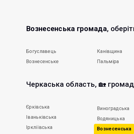
Вознесенська громада
, обері
Богуславець
Канівщина
Вознесенське
Пальміра
Черкаська область, 🏡 грома
Єрківська
Виноградська
Іваньківська
Водяницька
Іркліївська
Вознесенська