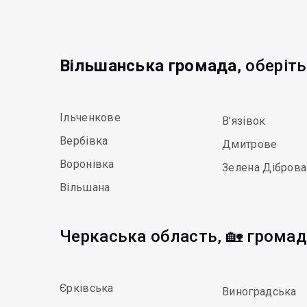
Вільшанська громада
, оберіт
Ільченкове
В’язівок
Вербівка
Дмитрове
Воронівка
Зелена Діброва
Вільшана
Черкаська область, 🏡 грома
Єрківська
Виноградська