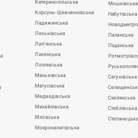
Катеринопільська
Мошнівська
Корсунь-Шевченківська
Набутівська
Ладижинська
Новодмитрі
Леськівська
Паланська
Лип’янська
Піщанська
Лисянська
а
Ротмістрівс
Ліплявська
Руськополя
Маньківська
Сагунівська
Матусівська
а
Селищенськ
Медведівська
Смілянська
Михайлівська
Стеблівська
Мліївська
Степанецьк
Мокрокалигірська