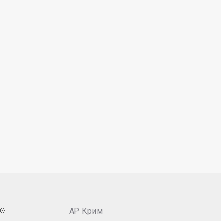
📢
АР Крим