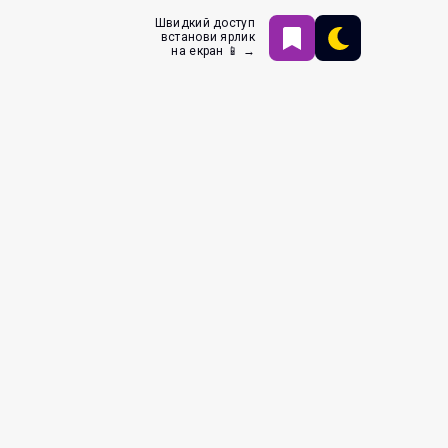
Швидкий доступ
встанови ярлик
на екран 📱 →