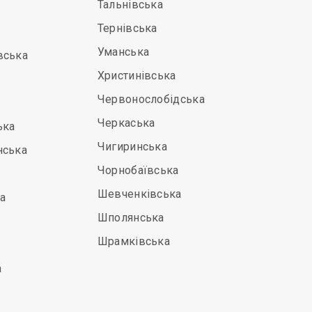
Тальнівська
Тернівська
Уманська
вська
Христинівська
Червонослобідська
Черкаська
ька
Чигиринська
нська
Чорнобаївська
Шевченківська
а
Шполянська
Шрамківська
а