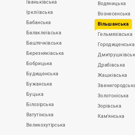
Іваньківська
Водяницька
Іркліївська
Вознесенська
Бабанська
Вільшанська
Балаклеївська
Гельмязівська
Баштечківська
Городищенська
Березняківська
Дмитрушківськ
Бобрицька
Драбівська
Будищенська
Жашківська
Бужанська
Звенигородськ
Буцька
Золотоніська
Білозірська
Зорівська
Ватутінська
Кам’янська
Великохутірська