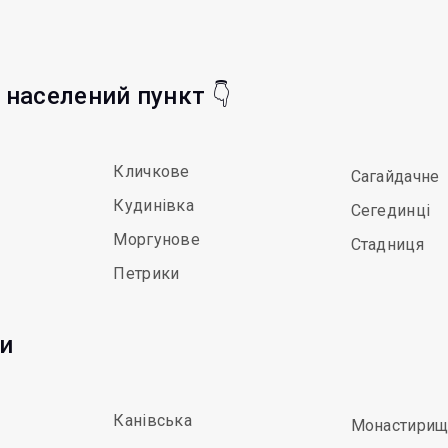
ь населений пункт 👇
Кличкове
Сагайдачне
Кудинівка
Сегединці
Моргунове
Стадниця
Петрики
ди
Канівська
Монастирищ