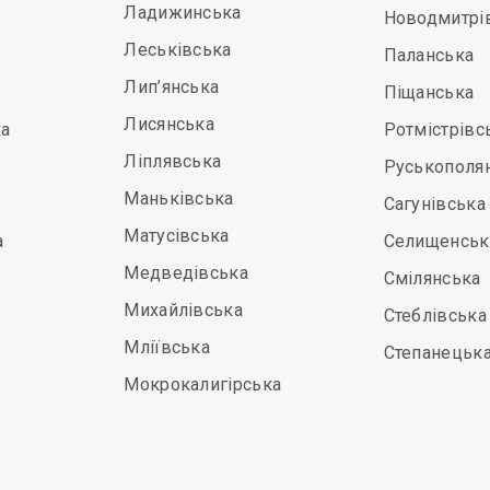
Ладижинська
Новодмитрі
Леськівська
Паланська
Лип’янська
Піщанська
Лисянська
а
Ротмістрівс
Ліплявська
Руськополя
Маньківська
Сагунівська
Матусівська
а
Селищенськ
Медведівська
Смілянська
Михайлівська
Стеблівська
Мліївська
Степанецьк
Мокрокалигірська