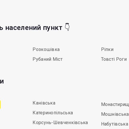
ть населений пункт 👇
Розкошівка
Ріпки
Рубаний Міст
Товсті Роги
ди
Канівська
Монастирищ
Катеринопільська
Мошнівська
Корсунь-Шевченківська
Набутівська