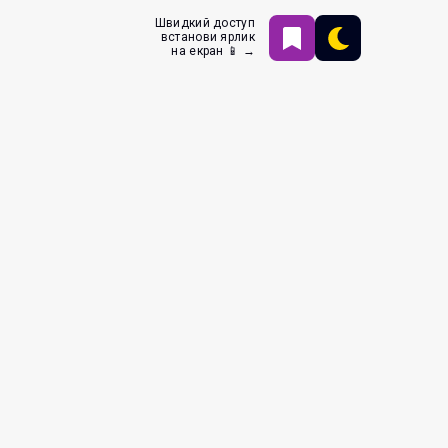
Швидкий доступ
встанови ярлик
на екран 📱 →