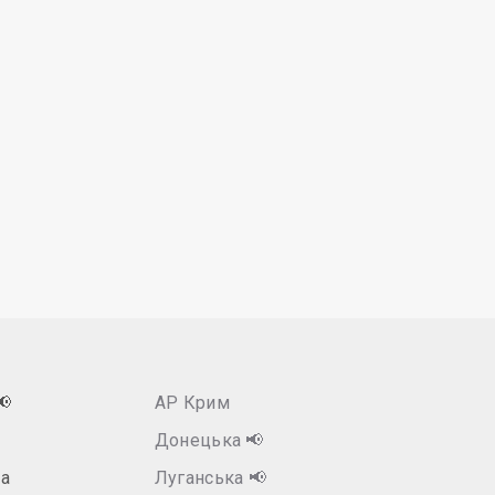
📢
АР Крим
Донецька
📢
а
Луганська
📢