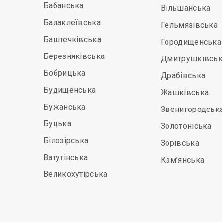
Бабанська
Вільшанська
Балаклеївська
Гельмязівська
Баштечківська
Городищенська
Березняківська
Дмитрушківськ
Бобрицька
Драбівська
Будищенська
Жашківська
Бужанська
Звенигородськ
Буцька
Золотоніська
Білозірська
Зорівська
Ватутінська
Кам’янська
Великохутірська