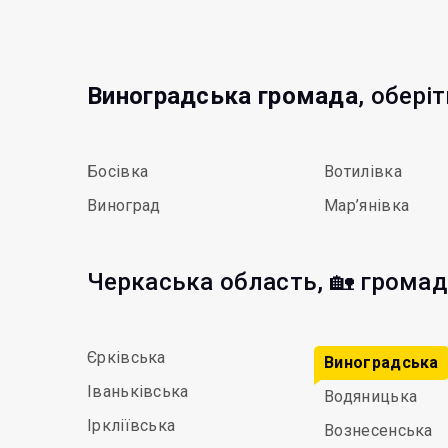
Виноградська громада
, обері
Босівка
Вотилівка
Виноград
Мар’янівка
Черкаська область, 🏡 грома
Єрківська
Виноградська
Іваньківська
Водяницька
Іркліївська
Вознесенська