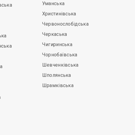
Уманська
вська
Христинівська
Червонослобідська
Черкаська
ька
Чигиринська
нська
Чорнобаївська
Шевченківська
а
Шполянська
Шрамківська
а